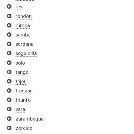
rey
rondón
rumba
samba
sardana
seguidilla
solo
tango
tejer
trenzar
triunfo
vara
zarambeque
zorcico