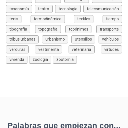
taxonomía
teatro
tecnología
telecomunicación
tenis
termodinámica
textiles
tiempo
tipografía
topografía
topónimos
transporte
tribus urbanas
urbanismo
utensilios
vehículos
verduras
vestimenta
veterinaria
virtudes
vivienda
zoología
zootomía
Palabras que empiezan con...