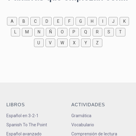
A
B
C
D
E
F
G
H
I
J
K
L
M
N
Ñ
O
P
Q
R
S
T
U
V
W
X
Y
Z
LIBROS
ACTIVIDADES
Español en 3-2-1
Gramática
Spanish To The Point
Vocabulario
Español avanzado
Comprensión de lectura