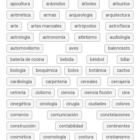
apicultura
arácnidos
árboles
arbustos
aritmética
armas
arqueología
arquitectura
arte
artes marciales
artrópodos
astrofísica
astrología
astronomía
atletismo
audiología
automovilismo
aves
baloncesto
batería de cocina
bebida
béisbol
billar
biología
bioquímica
bolos
botánica
cactos
cardiología
carpintería
cereales
cerrajería
cetrería
ciclismo
ciencia
ciencia ficción
cine
cinegética
cinología
cirugía
ciudades
colores
comercio
comunicación
constelaciones
construcción
contabilidad
continentes
cosmética
cosmología
costura
cristianismo