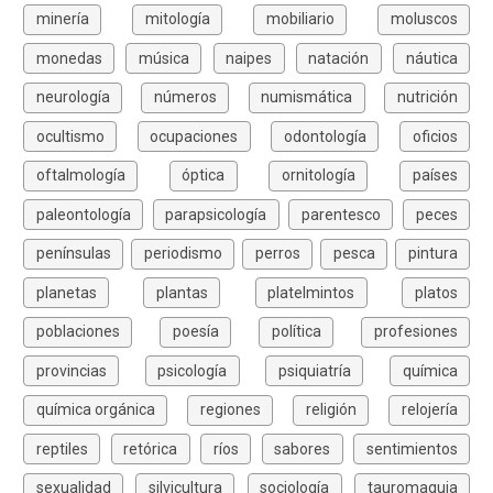
minería
mitología
mobiliario
moluscos
monedas
música
naipes
natación
náutica
neurología
números
numismática
nutrición
ocultismo
ocupaciones
odontología
oficios
oftalmología
óptica
ornitología
países
paleontología
parapsicología
parentesco
peces
penínsulas
periodismo
perros
pesca
pintura
planetas
plantas
platelmintos
platos
poblaciones
poesía
política
profesiones
provincias
psicología
psiquiatría
química
química orgánica
regiones
religión
relojería
reptiles
retórica
ríos
sabores
sentimientos
sexualidad
silvicultura
sociología
tauromaquia