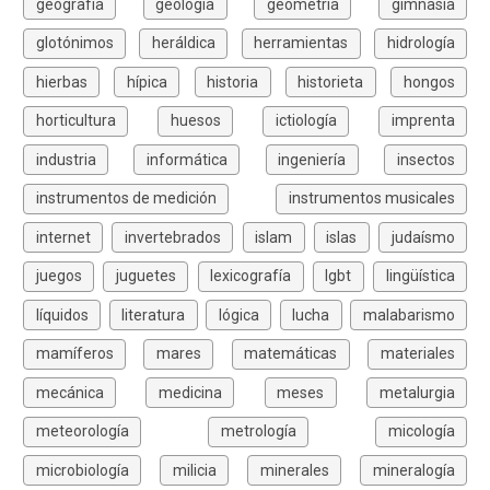
geografía
geología
geometría
gimnasia
glotónimos
heráldica
herramientas
hidrología
hierbas
hípica
historia
historieta
hongos
horticultura
huesos
ictiología
imprenta
industria
informática
ingeniería
insectos
instrumentos de medición
instrumentos musicales
internet
invertebrados
islam
islas
judaísmo
juegos
juguetes
lexicografía
lgbt
lingüística
líquidos
literatura
lógica
lucha
malabarismo
mamíferos
mares
matemáticas
materiales
mecánica
medicina
meses
metalurgia
meteorología
metrología
micología
microbiología
milicia
minerales
mineralogía