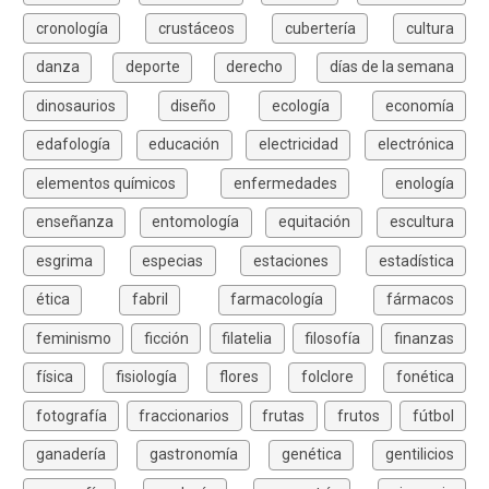
cronología
crustáceos
cubertería
cultura
danza
deporte
derecho
días de la semana
dinosaurios
diseño
ecología
economía
edafología
educación
electricidad
electrónica
elementos químicos
enfermedades
enología
enseñanza
entomología
equitación
escultura
esgrima
especias
estaciones
estadística
ética
fabril
farmacología
fármacos
feminismo
ficción
filatelia
filosofía
finanzas
física
fisiología
flores
folclore
fonética
fotografía
fraccionarios
frutas
frutos
fútbol
ganadería
gastronomía
genética
gentilicios