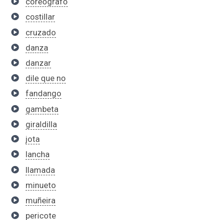
coreógrafo
costillar
cruzado
danza
danzar
dile que no
fandango
gambeta
giraldilla
jota
lancha
llamada
minueto
muñeira
pericote