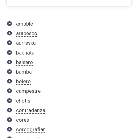
amable
arabesco
aurresku
bachata
balsero
bamba
bolero
campestre
chotis
contradanza
corea
coreografiar