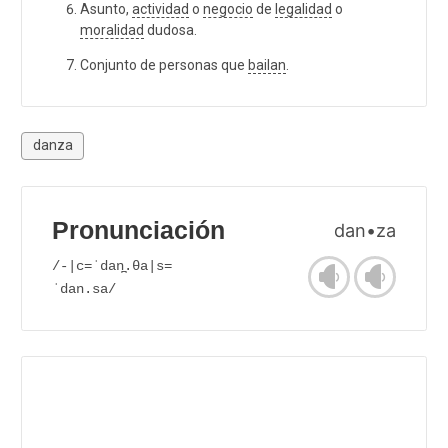
Asunto,
actividad
o
negocio
de
legalidad
o
moralidad
dudosa.
Conjunto de personas que
bailan
.
danza
Pronunciación
dan•za
/-|c=ˈdan̪.θa|s=
ˈdan.sa/