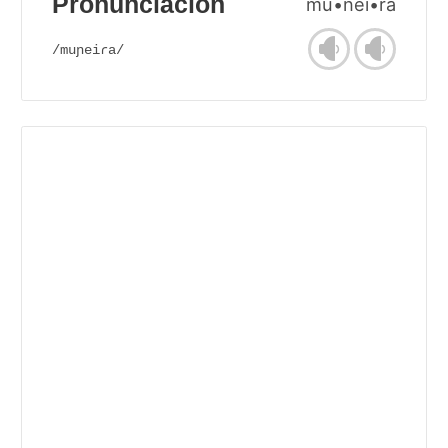
Pronunciación
mu•ñei•ra
/muɲeiɾa/