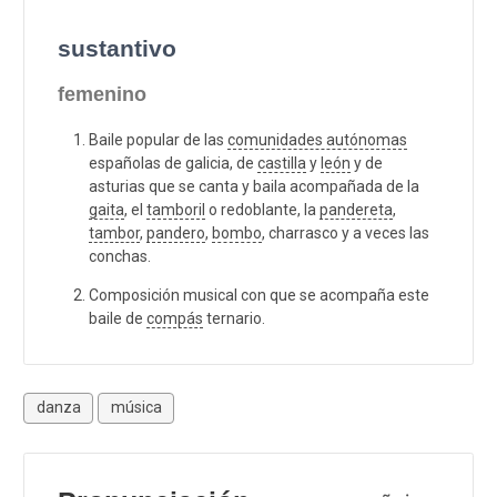
sustantivo
femenino
Baile popular de las
comunidades autónomas
españolas de galicia, de
castilla
y
león
y de
asturias que se canta y baila acompañada de la
gaita
, el
tamboril
o redoblante, la
pandereta
,
tambor
,
pandero
,
bombo
, charrasco y a veces las
conchas.
Composición musical con que se acompaña este
baile de
compás
ternario.
danza
música