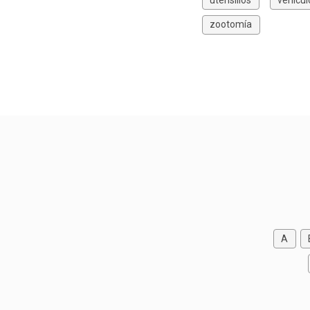
zootomía
A