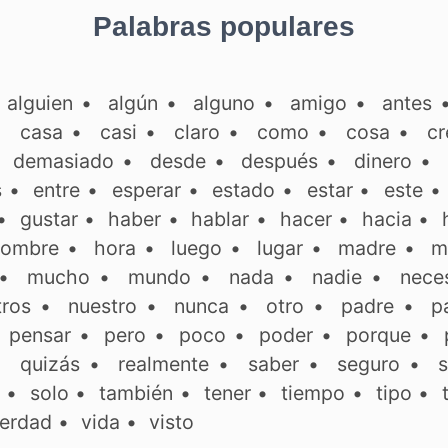
Palabras populares
•
alguien
•
algún
•
alguno
•
amigo
•
antes
•
casa
•
casi
•
claro
•
como
•
cosa
•
cr
•
demasiado
•
desde
•
después
•
dinero
•
s
•
entre
•
esperar
•
estado
•
estar
•
este
•
gustar
•
haber
•
hablar
•
hacer
•
hacia
•
ombre
•
hora
•
luego
•
lugar
•
madre
•
m
•
mucho
•
mundo
•
nada
•
nadie
•
neces
tros
•
nuestro
•
nunca
•
otro
•
padre
•
p
•
pensar
•
pero
•
poco
•
poder
•
porque
•
•
quizás
•
realmente
•
saber
•
seguro
•
s
•
solo
•
también
•
tener
•
tiempo
•
tipo
•
erdad
•
vida
•
visto