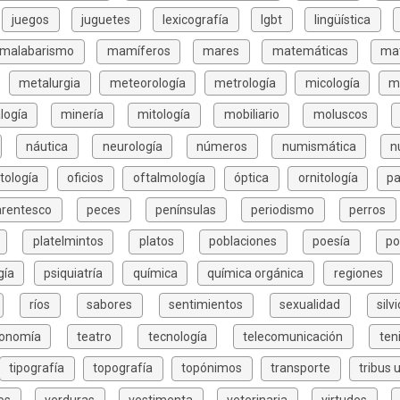
juegos
juguetes
lexicografía
lgbt
lingüística
malabarismo
mamíferos
mares
matemáticas
mat
metalurgia
meteorología
metrología
micología
m
logía
minería
mitología
mobiliario
moluscos
náutica
neurología
números
numismática
n
tología
oficios
oftalmología
óptica
ornitología
pa
arentesco
peces
penínsulas
periodismo
perros
platelmintos
platos
poblaciones
poesía
po
gía
psiquiatría
química
química orgánica
regiones
ríos
sabores
sentimientos
sexualidad
silv
xonomía
teatro
tecnología
telecomunicación
ten
tipografía
topografía
topónimos
transporte
tribus 
os
verduras
vestimenta
veterinaria
virtudes