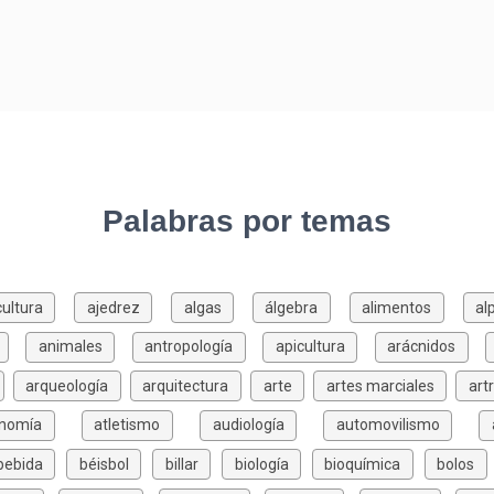
Palabras por temas
cultura
ajedrez
algas
álgebra
alimentos
al
animales
antropología
apicultura
arácnidos
arqueología
arquitectura
arte
artes marciales
art
onomía
atletismo
audiología
automovilismo
bebida
béisbol
billar
biología
bioquímica
bolos