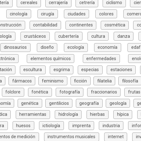
tería
cereales
cerrajería
cetrería
ciclismo
cie
cinología
cirugía
ciudades
colores
comerc
onstrucción
contabilidad
continentes
cosmética
c
ología
crustáceos
cubertería
cultura
danza
dinosaurios
diseño
ecología
economía
edaf
ctrónica
elementos químicos
enfermedades
enol
tación
escultura
esgrima
especias
estaciones
a
fármacos
feminismo
ficción
filatelia
filosofía
folclore
fonética
fotografía
fraccionarios
frutas
nomía
genética
gentilicios
geografía
geología
g
dica
herramientas
hidrología
hierbas
hípica
ura
huesos
ictiología
imprenta
industria
info
entos de medición
instrumentos musicales
internet
in