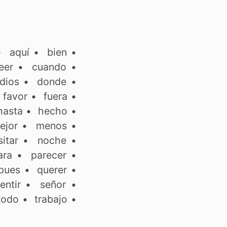
•
aquí
•
bien
•
eer
•
cuando
•
dios
•
donde
•
•
favor
•
fuera
•
hasta
•
hecho
•
ejor
•
menos
•
itar
•
noche
•
ara
•
parecer
•
pues
•
querer
•
entir
•
señor
•
todo
•
trabajo
•