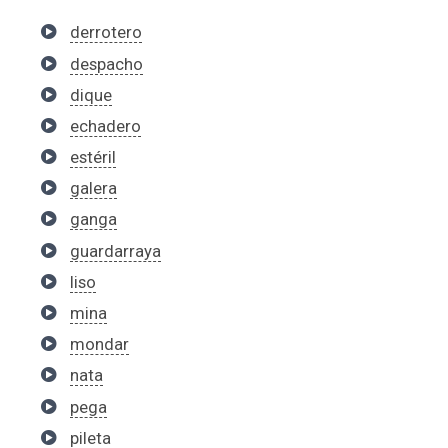
derrotero
despacho
dique
echadero
estéril
galera
ganga
guardarraya
liso
mina
mondar
nata
pega
pileta