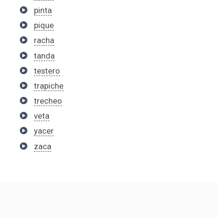
pinta
pique
racha
tanda
testero
trapiche
trecheo
veta
yacer
zaca