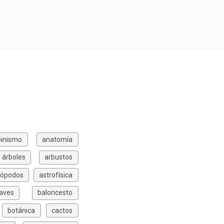
pinismo
anatomía
árboles
arbustos
rópodos
astrofísica
aves
baloncesto
botánica
cactos