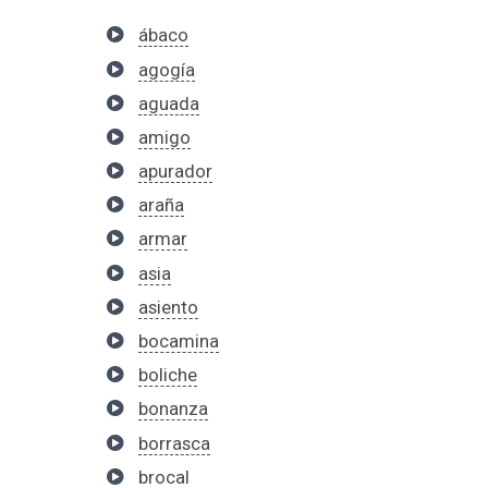
ábaco
agogía
aguada
amigo
apurador
araña
armar
asia
asiento
bocamina
boliche
bonanza
borrasca
brocal