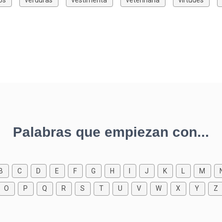
Palabras que empiezan con...
B
C
D
E
F
G
H
I
J
K
L
M
O
P
Q
R
S
T
U
V
W
X
Y
Z