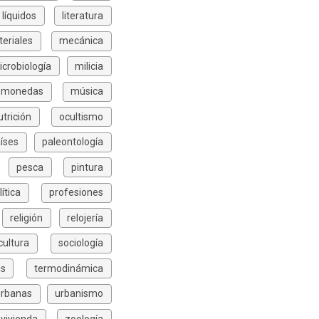
líquidos
literatura
eriales
mecánica
icrobiología
milicia
monedas
música
utrición
ocultismo
íses
paleontología
pesca
pintura
lítica
profesiones
religión
relojería
icultura
sociología
is
termodinámica
urbanas
urbanismo
vivienda
zoología