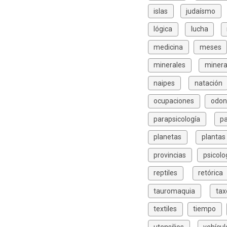
islas
judaísmo
lógica
lucha
medicina
meses
minerales
minera
naipes
natación
ocupaciones
odon
parapsicología
p
planetas
plantas
provincias
psicolo
reptiles
retórica
tauromaquia
ta
textiles
tiempo
utensilios
vehícul