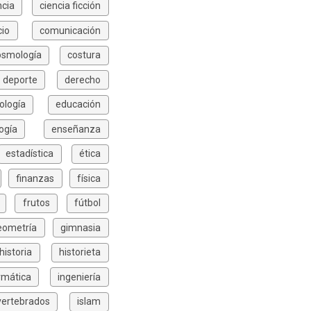
ncia
ciencia ficción
io
comunicación
osmología
costura
deporte
derecho
ología
educación
ogía
enseñanza
estadística
ética
finanzas
física
frutos
fútbol
eometría
gimnasia
historia
historieta
rmática
ingeniería
vertebrados
islam