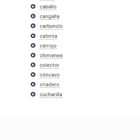
caballo
cangalla
carbunclo
catimía
cerrojo
chimenea
colector
cóncavo
criadero
cucharilla