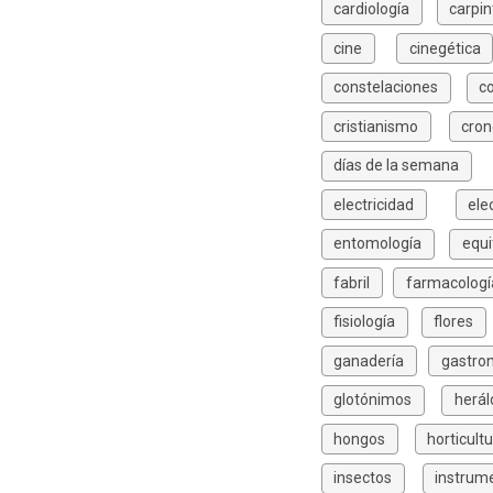
cardiología
carpin
cine
cinegética
constelaciones
c
cristianismo
cron
días de la semana
electricidad
ele
entomología
equi
fabril
farmacologí
fisiología
flores
ganadería
gastro
glotónimos
herál
hongos
horticult
insectos
instrum