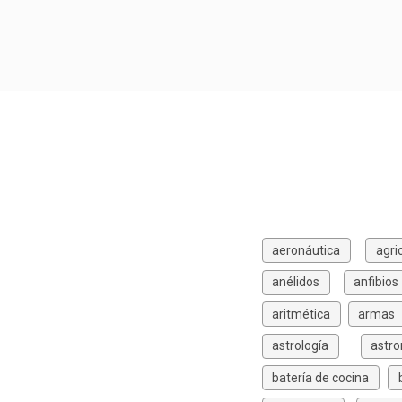
aeronáutica
agri
anélidos
anfibios
aritmética
armas
astrología
astr
batería de cocina