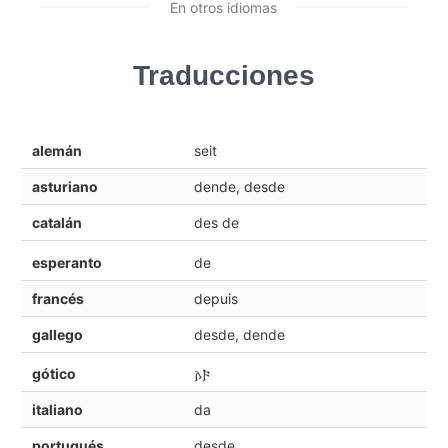
En otros idiomas
Traducciones
alemán
seit
asturiano
dende, desde
catalán
des de
esperanto
de
francés
depuis
gallego
desde, dende
gótico
𐌰𐍆
italiano
da
portugués
desde