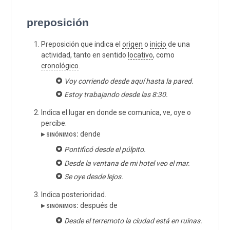
preposición
Preposición que indica el
origen
o
inicio
de una
actividad, tanto en sentido
locativo
, como
cronológico
.
Voy corriendo desde aquí hasta la pared.
Estoy trabajando desde las 8:30.
Indica el lugar en donde se comunica, ve, oye o
percibe.
▸ sinónimos:
dende
Pontificó desde el púlpito.
Desde la ventana de mi hotel veo el mar.
Se oye desde lejos.
Indica posterioridad.
▸ sinónimos:
después de
Desde el terremoto la ciudad está en ruinas.