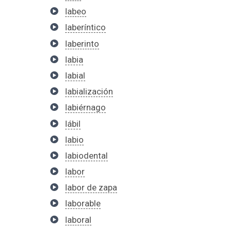
labeo
laberíntico
laberinto
labia
labial
labialización
labiérnago
lábil
labio
labiodental
labor
labor de zapa
laborable
laboral