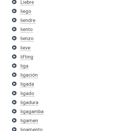
Liebre
liego
liendre
liento
lienzo
lieve
lifting
liga
ligación
ligada
ligado
ligadura
ligagamba
ligamen
ligamento