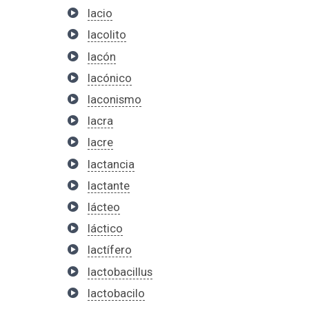
lacio
lacolito
lacón
lacónico
laconismo
lacra
lacre
lactancia
lactante
lácteo
láctico
lactífero
lactobacillus
lactobacilo