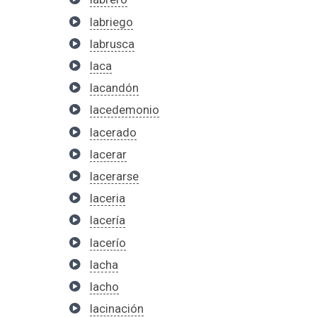
labriego
labrusca
laca
lacandón
lacedemonio
lacerado
lacerar
lacerarse
laceria
lacería
lacerío
lacha
lacho
lacinación