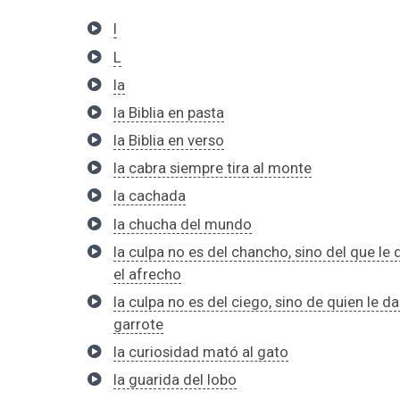
l
L
la
la Biblia en pasta
la Biblia en verso
la cabra siempre tira al monte
la cachada
la chucha del mundo
la culpa no es del chancho, sino del que le 
el afrecho
la culpa no es del ciego, sino de quien le da
garrote
la curiosidad mató al gato
la guarida del lobo