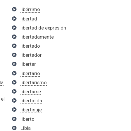
libérrimo
libertad
libertad de expresión
libertadamente
libertado
libertador
libertar
libertario
da
libertarismo
libertarse
 el
liberticida
libertinaje
liberto
Libia