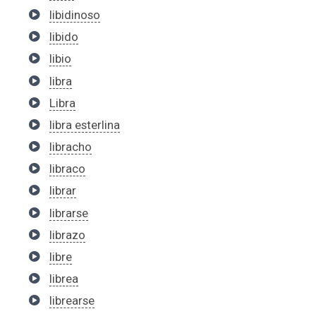
libidinoso
libido
libio
libra
Libra
libra esterlina
libracho
libraco
librar
librarse
librazo
libre
librea
librearse