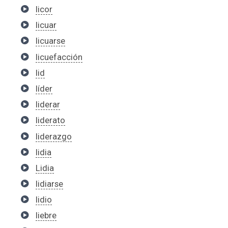
licor
licuar
licuarse
licuefacción
lid
líder
liderar
liderato
liderazgo
lidia
Lidia
lidiarse
lidio
liebre