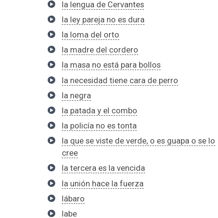
la lengua de Cervantes
la ley pareja no es dura
la loma del orto
la madre del cordero
la masa no está para bollos
la necesidad tiene cara de perro
la negra
la patada y el combo
la policía no es tonta
la que se viste de verde, o es guapa o se lo
cree
la tercera es la vencida
la unión hace la fuerza
lábaro
labe