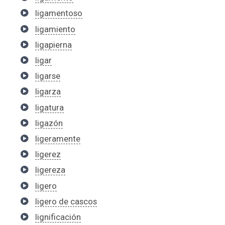
ligamentoso
ligamiento
ligapierna
ligar
ligarse
ligarza
ligatura
ligazón
ligeramente
ligerez
ligereza
ligero
ligero de cascos
lignificación