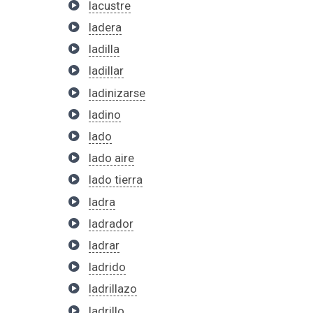
lacustre
ladera
ladilla
ladillar
ladinizarse
ladino
lado
lado aire
lado tierra
ladra
ladrador
ladrar
ladrido
ladrillazo
ladrillo