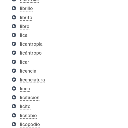
librillo
librito
libro
lica
licantropía
licántropo
licar
licencia
licenciatura
liceo
licitación
lícito
licnobio
licopodio