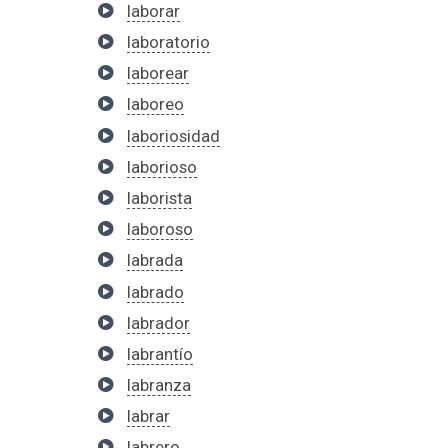
laborar
laboratorio
laborear
laboreo
laboriosidad
laborioso
laborista
laboroso
labrada
labrado
labrador
labrantío
labranza
labrar
labrero