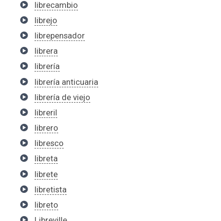
librecambio
librejo
librepensador
librera
librería
librería anticuaria
librería de viejo
libreril
librero
libresco
libreta
librete
libretista
libreto
Libreville