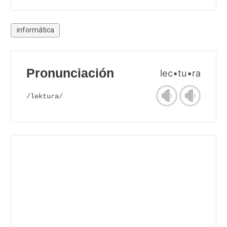
informática
Pronunciación
lec•tu•ra
/lektuɾa/