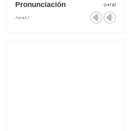
Pronunciación
o•ral
/oɾal/