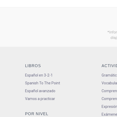
*Info
dis
LIBROS
ACTIV
Español en 3-2-1
Gramátic
Spanish To The Point
Vocabula
Español avanzado
Comprens
Vamos a practicar
Comprens
Expresión
POR NIVEL
Exámene