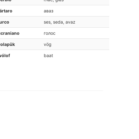
ártaro
аваз
urco
ses, seda, avaz
ucraniano
голос
volapük
vög
wólof
baat