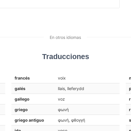
En otros idiomas
Traducciones
francés
voix
galés
llais, lleferydd
gallego
voz
griego
φωνή
griego antiguo
φωνή, φθογγή
s
ido
voco
s