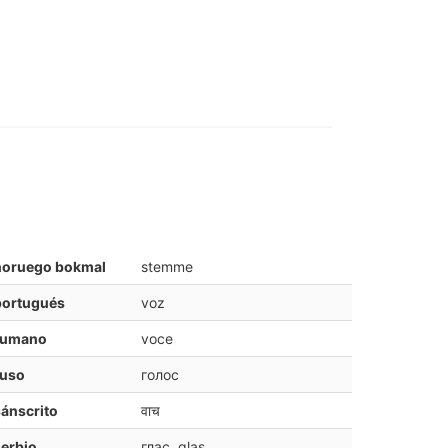
noruego bokmal
stemme
portugués
voz
rumano
voce
ruso
голос
ánscrito
वाच
erbio
глас, glas