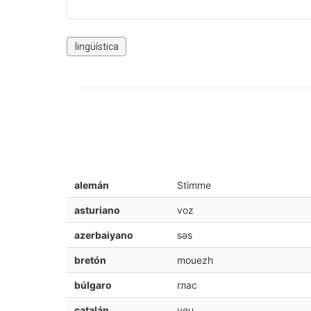
lingüística
alemán
Stimme
asturiano
voz
azerbaiyano
səs
bretón
mouezh
búlgaro
глас
catalán
veu