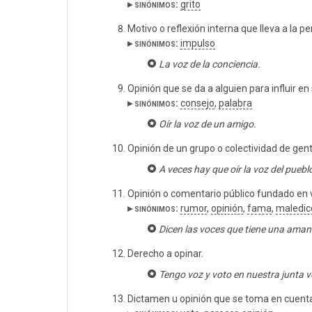
▸ sinónimos:
grito
Motivo o reflexión interna que lleva a la p
▸ sinónimos:
impulso
La voz de la conciencia.
Opinión que se da a alguien para influir e
▸ sinónimos:
consejo
,
palabra
Oír la voz de un amigo.
Opinión de un grupo o colectividad de gent
A veces hay que oír la voz del puebl
Opinión o comentario público fundado en
▸ sinónimos:
rumor
,
opinión
,
fama
,
maledic
Dicen las voces que tiene una aman
Derecho a opinar.
Tengo voz y voto en nuestra junta v
Dictamen u opinión que se toma en cuenta