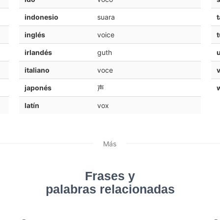
indonesio
suara
t
inglés
voice
t
irlandés
guth
italiano
voce
japonés
声
latín
vox
Más
Frases y
palabras relacionadas