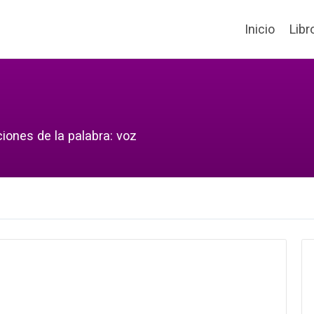
Inicio
Libr
iones de la palabra: voz