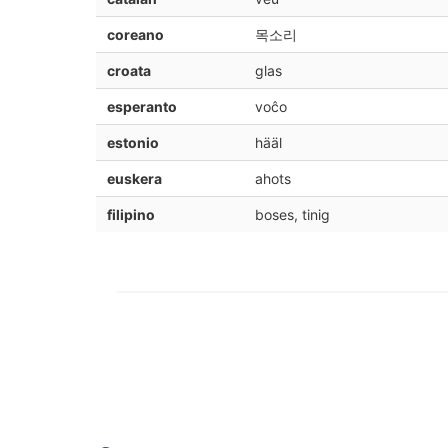
coreano
목소리
croata
glas
esperanto
voĉo
estonio
hääl
euskera
ahots
filipino
boses, tinig