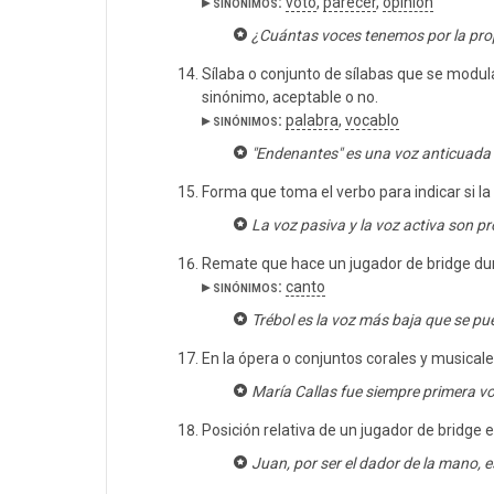
▸ sinónimos:
voto
,
parecer
,
opinión
¿Cuántas voces tenemos por la pro
Sílaba o conjunto de sílabas que se modul
sinónimo, aceptable o no.
▸ sinónimos:
palabra
,
vocablo
"Endenantes" es una voz anticuada q
Forma que toma el verbo para indicar si la 
La voz pasiva y la voz activa son pr
Remate que hace un jugador de bridge dur
▸ sinónimos:
canto
Trébol es la voz más baja que se pu
En la ópera o conjuntos corales y musicale
María Callas fue siempre primera vo
Posición relativa de un jugador de bridge e
Juan, por ser el dador de la mano, e