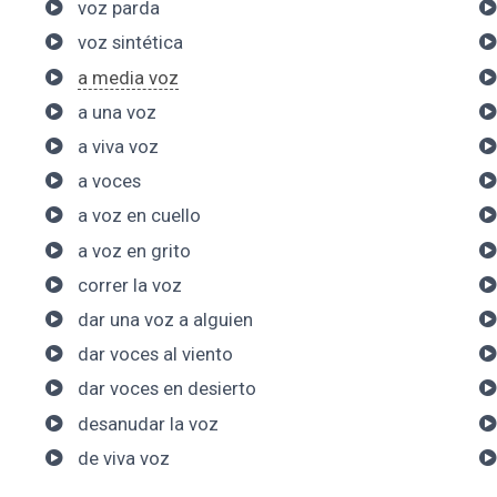
voz parda
voz sintética
a media voz
a una voz
a viva voz
a voces
a voz en cuello
a voz en grito
correr la voz
dar una voz a alguien
dar voces al viento
dar voces en desierto
desanudar la voz
de viva voz