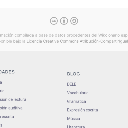
rmación compilada a base de datos procedentes del Wikcionario esp
ponible bajo la
Licencia Creative Commons Atribución-CompartirIgual
IDADES
BLOG
a
DELE
rio
Vocabulario
ión de lectura
Gramática
ión auditiva
Expresión escrita
 escrita
Música
s
Literatura