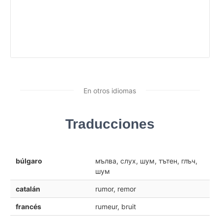
En otros idiomas
Traducciones
búlgaro
мълва, слух, шум, тътен, глъч,
шум
catalán
rumor, remor
francés
rumeur, bruit