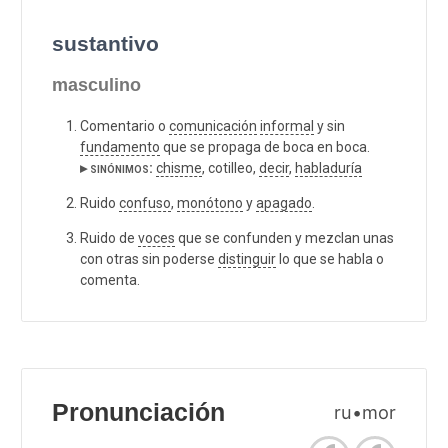
sustantivo
masculino
Comentario o
comunicación
informal
y sin
fundamento
que se propaga de boca en boca.
▸ sinónimos:
chisme
, cotilleo,
decir
,
habladuría
Ruido
confuso
,
monótono
y
apagado
.
Ruido de
voces
que se confunden y mezclan unas
con otras sin poderse
distinguir
lo que se habla o
comenta.
Pronunciación
ru•mor