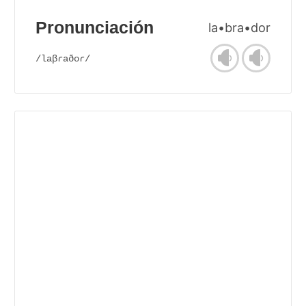
Pronunciación
la•bra•dor
/laβɾaðoɾ/