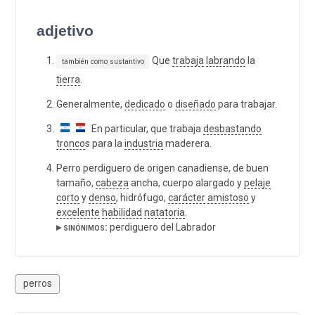
adjetivo
Que
trabaja
labrando
la
también como sustantivo
tierra
.
Generalmente,
dedicado
o
diseñado
para trabajar.
En particular, que trabaja
desbastando
tronco
s para la
industria
maderera.
Perro perdiguero de origen canadiense, de buen
tamaño,
cabeza
ancha, cuerpo alargado y
pelaje
corto
y
denso
, hidrófugo,
carácter
amistoso
y
excelente
habilidad
natatoria
.
▸ sinónimos:
perdiguero del Labrador
perros