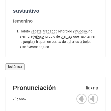
sustantivo
femenino
Hábito
vegetal
trepador
, retorcido y
nudoso
, no
siempre
leñoso
, propio de
planta
s que habitan en
la
jungla
y trepan en busca de
sol
a los
árbol
es.
▸ sinónimos:
bejuco
botánica
Pronunciación
lia•na
/ljana/