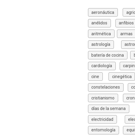
aeronáutica
agri
anélidos
anfibios
aritmética
armas
astrología
astr
batería de cocina
cardiología
carpin
cine
cinegética
constelaciones
c
cristianismo
cron
días de la semana
electricidad
ele
entomología
equi