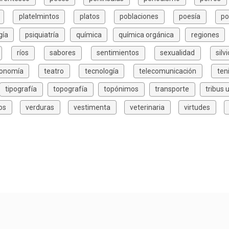
platelmintos
platos
poblaciones
poesía
po
gía
psiquiatría
química
química orgánica
regiones
ríos
sabores
sentimientos
sexualidad
silv
xonomía
teatro
tecnología
telecomunicación
ten
tipografía
topografía
topónimos
transporte
tribus 
os
verduras
vestimenta
veterinaria
virtudes