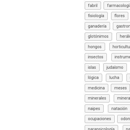
fabril
farmacologí
fisiología
flores
ganadería
gastro
glotónimos
herál
hongos
horticult
insectos
instrum
islas
judaísmo
lógica
lucha
medicina
meses
minerales
minera
naipes
natación
ocupaciones
odon
parapsicología
p