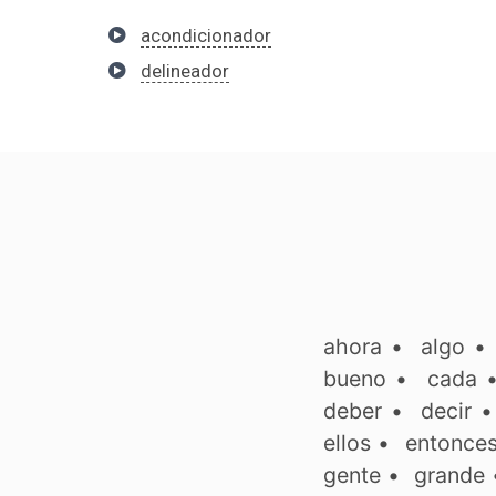
acondicionador
delineador
ahora
•
algo
bueno
•
cada
deber
•
decir
ellos
•
entonce
gente
•
grande