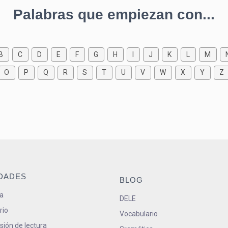
Palabras que empiezan con...
B
C
D
E
F
G
H
I
J
K
L
M
O
P
Q
R
S
T
U
V
W
X
Y
Z
IDADES
BLOG
a
DELE
rio
Vocabulario
ión de lectura