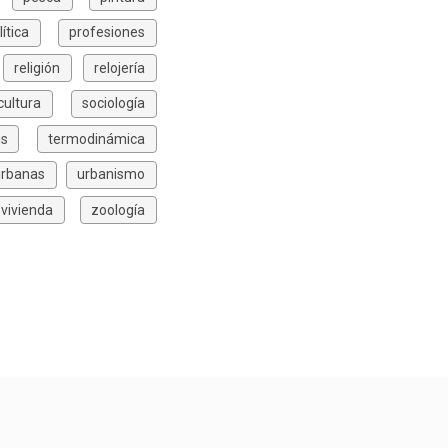
lítica
profesiones
religión
relojería
icultura
sociología
is
termodinámica
urbanas
urbanismo
vivienda
zoología