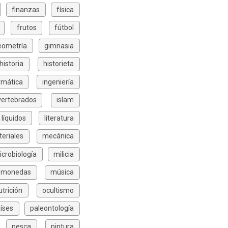
finanzas
física
frutos
fútbol
eometría
gimnasia
historia
historieta
rmática
ingeniería
vertebrados
islam
líquidos
literatura
eriales
mecánica
icrobiología
milicia
monedas
música
utrición
ocultismo
íses
paleontología
pesca
pintura