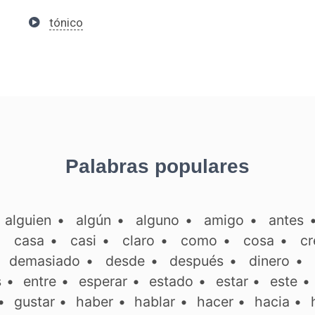
tónico
Palabras populares
•
alguien
•
algún
•
alguno
•
amigo
•
antes
•
casa
•
casi
•
claro
•
como
•
cosa
•
cr
•
demasiado
•
desde
•
después
•
dinero
•
s
•
entre
•
esperar
•
estado
•
estar
•
este
•
gustar
•
haber
•
hablar
•
hacer
•
hacia
•