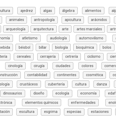
cultura
ajedrez
algas
álgebra
alimentos
al
animales
antropología
apicultura
arácnidos
arqueología
arquitectura
arte
artes marciales
art
onomía
atletismo
audiología
automovilismo
bebida
béisbol
billar
biología
bioquímica
bolos
tería
cereales
cerrajería
cetrería
ciclismo
cie
cinología
cirugía
ciudades
colores
comerc
onstrucción
contabilidad
continentes
cosmética
c
ología
crustáceos
cubertería
cultura
danza
dinosaurios
diseño
ecología
economía
edaf
ctrónica
elementos químicos
enfermedades
enol
tación
escultura
esgrima
especias
estaciones