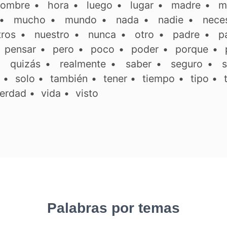
ombre
•
hora
•
luego
•
lugar
•
madre
•
m
•
mucho
•
mundo
•
nada
•
nadie
•
neces
tros
•
nuestro
•
nunca
•
otro
•
padre
•
p
•
pensar
•
pero
•
poco
•
poder
•
porque
•
•
quizás
•
realmente
•
saber
•
seguro
•
s
•
solo
•
también
•
tener
•
tiempo
•
tipo
•
erdad
•
vida
•
visto
Palabras por temas