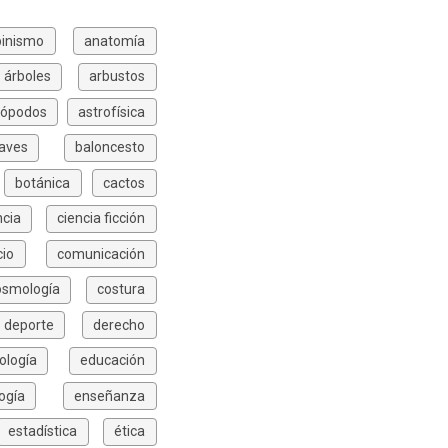
pinismo
anatomía
árboles
arbustos
rópodos
astrofísica
aves
baloncesto
botánica
cactos
ncia
ciencia ficción
io
comunicación
osmología
costura
deporte
derecho
ología
educación
ogía
enseñanza
estadística
ética