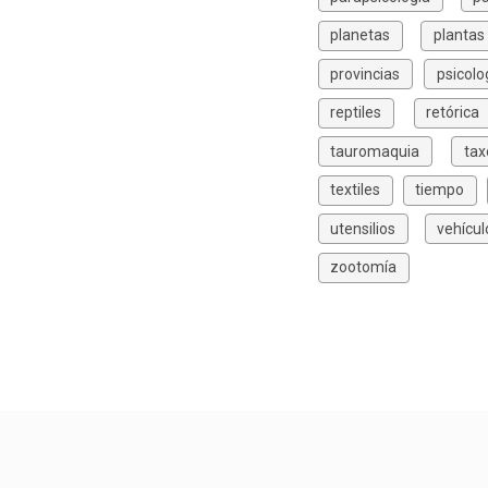
planetas
plantas
provincias
psicolo
reptiles
retórica
tauromaquia
ta
textiles
tiempo
utensilios
vehícul
zootomía