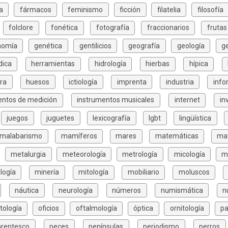
a
fármacos
feminismo
ficción
filatelia
filosofía
folclore
fonética
fotografía
fraccionarios
frutas
nomía
genética
gentilicios
geografía
geología
g
dica
herramientas
hidrología
hierbas
hípica
ura
huesos
ictiología
imprenta
industria
info
entos de medición
instrumentos musicales
internet
in
juegos
juguetes
lexicografía
lgbt
lingüística
malabarismo
mamíferos
mares
matemáticas
mat
metalurgia
meteorología
metrología
micología
m
logía
minería
mitología
mobiliario
moluscos
náutica
neurología
números
numismática
n
tología
oficios
oftalmología
óptica
ornitología
pa
arentesco
peces
penínsulas
periodismo
perros