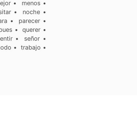
ejor
•
menos
•
itar
•
noche
•
ara
•
parecer
•
pues
•
querer
•
entir
•
señor
•
todo
•
trabajo
•