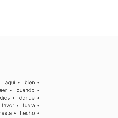
•
aquí
•
bien
•
eer
•
cuando
•
dios
•
donde
•
•
favor
•
fuera
•
hasta
•
hecho
•