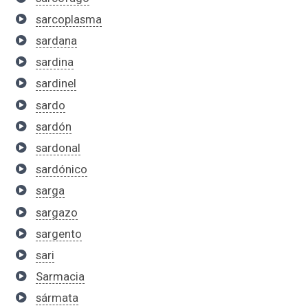
sarcoplasma
sardana
sardina
sardinel
sardo
sardón
sardonal
sardónico
sarga
sargazo
sargento
sari
Sarmacia
sármata