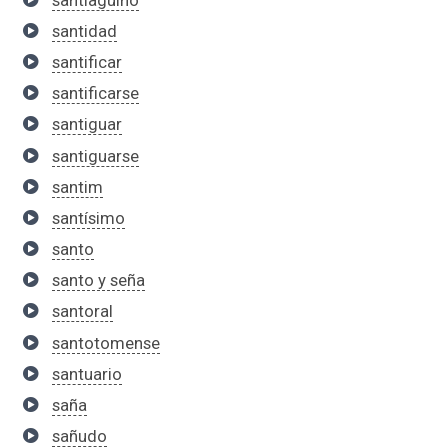
santidad
santificar
santificarse
santiguar
santiguarse
santim
santísimo
santo
santo y seña
santoral
santotomense
santuario
saña
sañudo