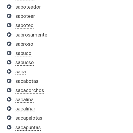
saboteador
sabotear
saboteo
sabrosamente
sabroso
sabuco
sabueso
saca
sacabotas
sacacorchos
sacaliña
sacaliñar
sacapelotas
sacapuntas