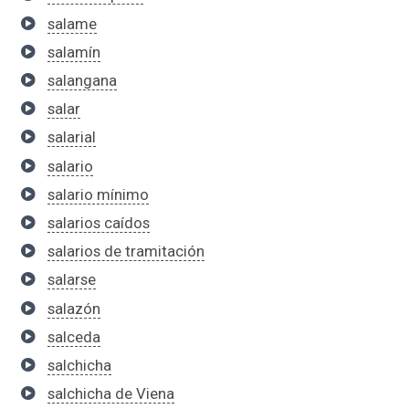
salame
salamín
salangana
salar
salarial
salario
salario mínimo
salarios caídos
salarios de tramitación
salarse
salazón
salceda
salchicha
salchicha de Viena