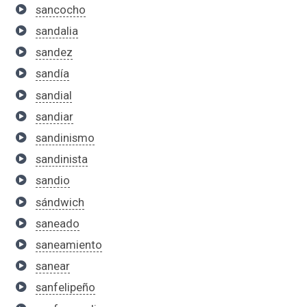
sancocho
sandalia
sandez
sandía
sandial
sandiar
sandinismo
sandinista
sandio
sándwich
saneado
saneamiento
sanear
sanfelipeño