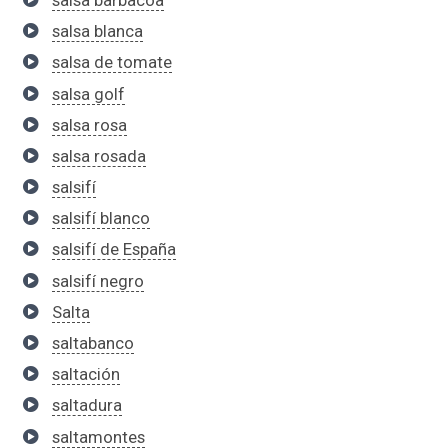
salsa blanca
salsa de tomate
salsa golf
salsa rosa
salsa rosada
salsifí
salsifí blanco
salsifí de España
salsifí negro
Salta
saltabanco
saltación
saltadura
saltamontes