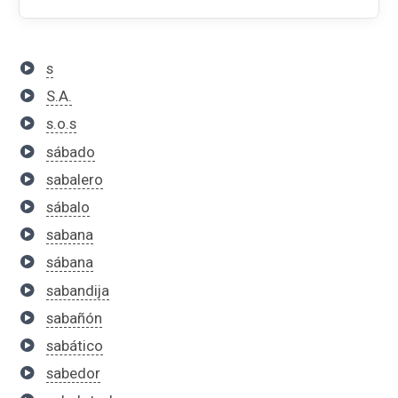
s
S.A.
s.o.s
sábado
sabalero
sábalo
sabana
sábana
sabandija
sabañón
sabático
sabedor