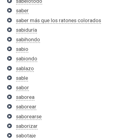
sabelotodo
saber
saber más que los ratones colorados
sabiduría
sabihondo
sabio
sabiondo
sablazo
sable
sabor
saborea
saborear
saborearse
saborizar
sabotaje