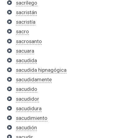
sacrílego
sacristán
sacristía
sacro
sacrosanto
sacuara
sacudida
sacudida hipnagógica
sacudidamente
sacudido
sacudidor
sacudidura
sacudimiento
sacudión
sacudir