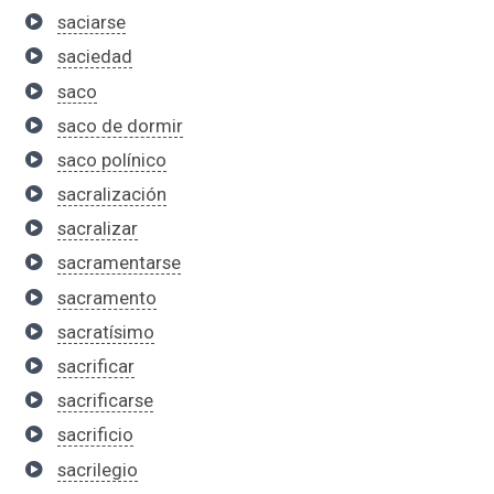
saciarse
saciedad
saco
saco de dormir
saco polínico
sacralización
sacralizar
sacramentarse
sacramento
sacratísimo
sacrificar
sacrificarse
sacrificio
sacrilegio