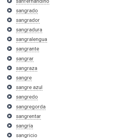
sanfernandino
sangrado
sangrador
sangradura
sangralengua
sangrante
sangrar
sangraza
sangre
sangre azul
sangredo
sangregorda
sangrentar
sangría
sangricio