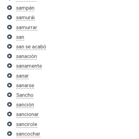
sampán
samurái
samurrar
san
san se acabó
sanación
sanamente
sanar
sanarse
Sancho
sanción
sancionar
sancirole
sancochar