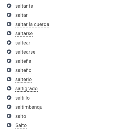
saltante
saltar
saltar la cuerda
saltarse
saltear
saltearse
salteña
salteño
salterio
saltígrado
saltillo
saltimbanqui
salto
Salto