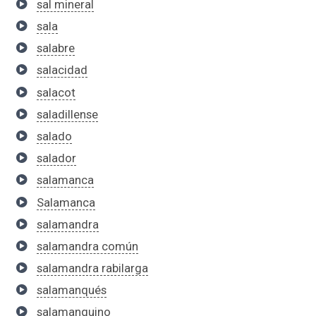
sal mineral
sala
salabre
salacidad
salacot
saladillense
salado
salador
salamanca
Salamanca
salamandra
salamandra común
salamandra rabilarga
salamanqués
salamanquino