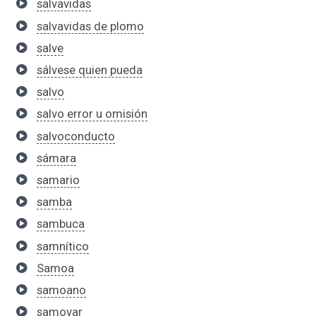
salvavidas
salvavidas de plomo
salve
sálvese quien pueda
salvo
salvo error u omisión
salvoconducto
sámara
samario
samba
sambuca
samnítico
Samoa
samoano
samovar