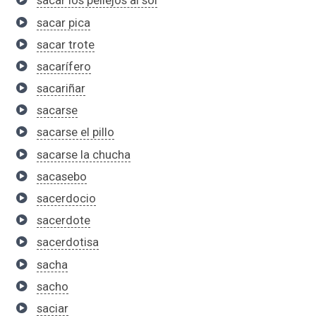
sacar los pellejos al sol
sacar pica
sacar trote
sacarífero
sacariñar
sacarse
sacarse el pillo
sacarse la chucha
sacasebo
sacerdocio
sacerdote
sacerdotisa
sacha
sacho
saciar