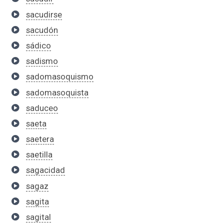
sacudirse
sacudón
sádico
sadismo
sadomasoquismo
sadomasoquista
saduceo
saeta
saetera
saetilla
sagacidad
sagaz
sagita
sagital