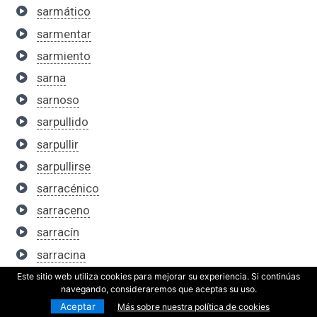
sarmático
sarmentar
sarmiento
sarna
sarnoso
sarpullido
sarpullir
sarpullirse
sarracénico
sarraceno
sarracín
sarracina
sarracino
Este sitio web utiliza cookies para mejorar su experiencia. Si continúas
navegando, consideraremos que aceptas su uso.
sarrio
Aceptar
Más sobre nuestra política de cookies