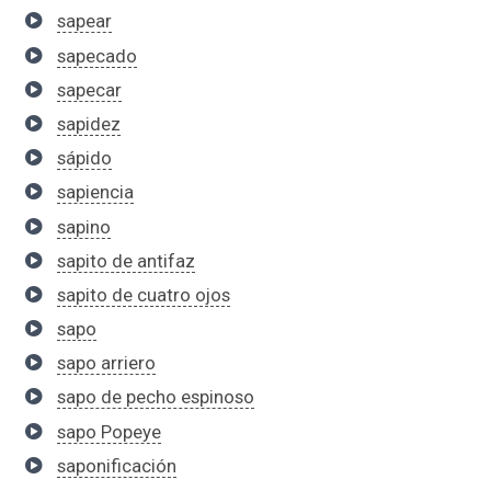
sapear
sapecado
sapecar
sapidez
sápido
sapiencia
sapino
sapito de antifaz
sapito de cuatro ojos
sapo
sapo arriero
sapo de pecho espinoso
sapo Popeye
saponificación