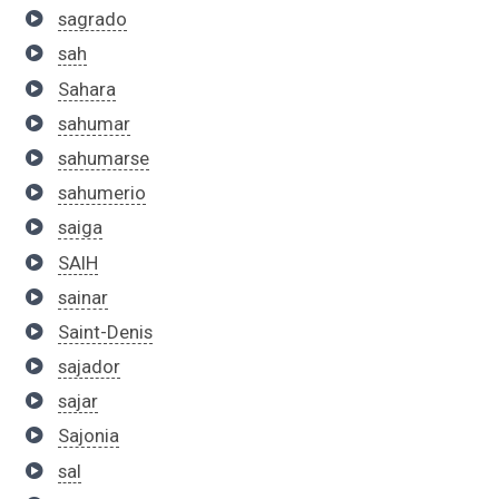
sagrado
sah
Sahara
sahumar
sahumarse
sahumerio
saiga
SAIH
sainar
Saint-Denis
sajador
sajar
Sajonia
sal