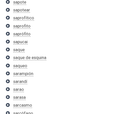
sapote
sapotear
saprofítico
saprofito
saprófito
sapucai
saque
saque de esquina
saqueo
sarampión
sarandí
sarao
sarasa
sarcasmo
sarcófago