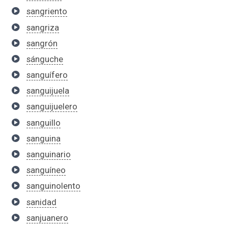
sangriento
sangriza
sangrón
sánguche
sanguífero
sanguijuela
sanguijuelero
sanguillo
sanguina
sanguinario
sanguíneo
sanguinolento
sanidad
sanjuanero