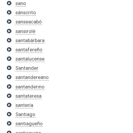
sano
sánscrito
sanseacabó
sansirolé
santabárbara
santafereño
santalucense
Santander
santandereano
santanderino
santateresa
santería
Santiago
santiagueño
santiaguino