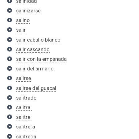
salinidad
salinizarse
salino
salir
salir caballo blanco
salir cascando
salir con la empanada
salir del armario
salirse
salirse del guacal
salitrado
salitral
salitre
salitrera
salitrería