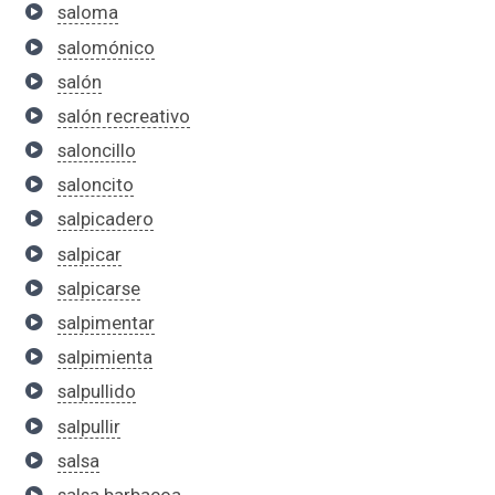
saloma
salomónico
salón
salón recreativo
saloncillo
saloncito
salpicadero
salpicar
salpicarse
salpimentar
salpimienta
salpullido
salpullir
salsa
salsa barbacoa