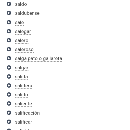
saldo
saldubense
sale
salegar
salero
saleroso
salga pato o gallareta
salgar
salida
salidera
salido
saliente
salificación
salificar