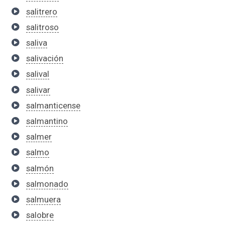
salitrero
salitroso
saliva
salivación
salival
salivar
salmanticense
salmantino
salmer
salmo
salmón
salmonado
salmuera
salobre