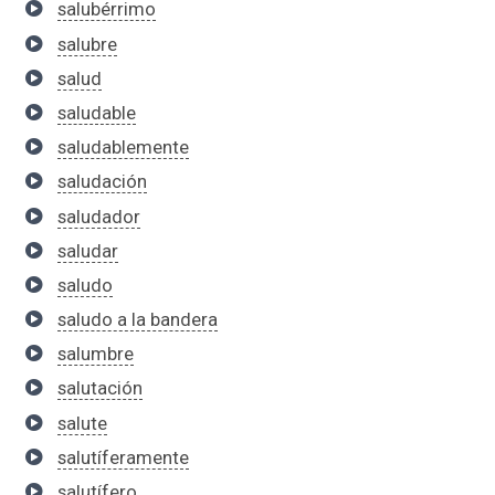
salubérrimo
salubre
salud
saludable
saludablemente
saludación
saludador
saludar
saludo
saludo a la bandera
salumbre
salutación
salute
salutíferamente
salutífero