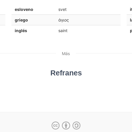
esloveno
svet
i
griego
άγιος
l
inglés
saint
Más
Refranes