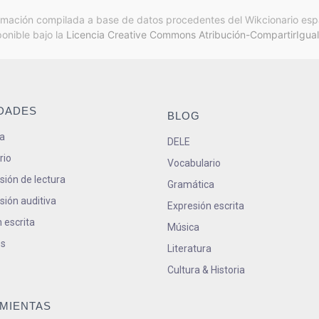
rmación compilada a base de datos procedentes del Wikcionario esp
ponible bajo la
Licencia Creative Commons Atribución-CompartirIgual
IDADES
BLOG
a
DELE
rio
Vocabulario
ión de lectura
Gramática
ión auditiva
Expresión escrita
 escrita
Música
s
Literatura
Cultura & Historia
MIENTAS