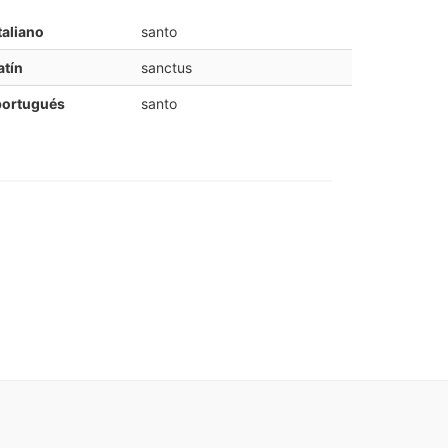
taliano
santo
atín
sanctus
portugués
santo