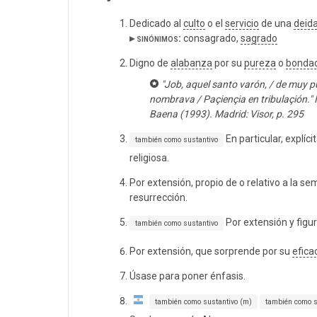
Dedicado al
culto
o el
servicio
de una
deid
▸ sinónimos:
consagrado,
sagrado
Digno de
alabanza
por su
pureza
o
bonda
"Job, aquel santo varón, / de muy
nombrava / Paçiençia en tribulaçión." 
Baena (1993). Madrid: Visor, p. 295
En particular, explí
también como sustantivo
religiosa.
Por extensión, propio de o relativo a la 
resurrección.
Por extensión y figu
también como sustantivo
Por extensión, que sorprende por su
efica
Úsase para poner énfasis.
también como sustantivo (m)
también como s