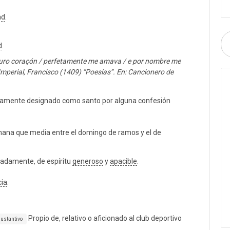
ad
.
d
.
 puro coraçón / perfetamente me amava / e por nombre me
Imperial, Francisco (1409) “Poesías”. En: Cancionero de
citamente designado como santo por alguna confesión
semana que media entre el domingo de ramos y el de
radamente, de espíritu
generoso
y
apacible
.
cia
.
Propio de, relativo o aficionado al club deportivo
ustantivo