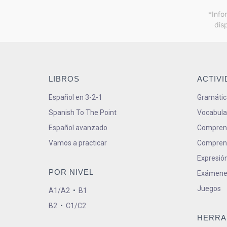
*Info
dis
LIBROS
ACTIV
Español en 3-2-1
Gramátic
Spanish To The Point
Vocabula
Español avanzado
Comprens
Vamos a practicar
Comprens
Expresión
POR NIVEL
Exámene
Juegos
A1/A2
•
B1
B2
•
C1/C2
HERRA