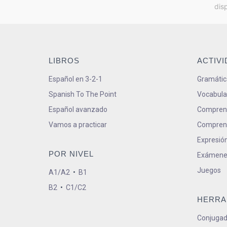
dis
LIBROS
ACTIV
Español en 3-2-1
Gramátic
Spanish To The Point
Vocabula
Español avanzado
Comprens
Vamos a practicar
Comprens
Expresión
POR NIVEL
Exámene
Juegos
A1/A2
•
B1
B2
•
C1/C2
HERRA
Conjugad