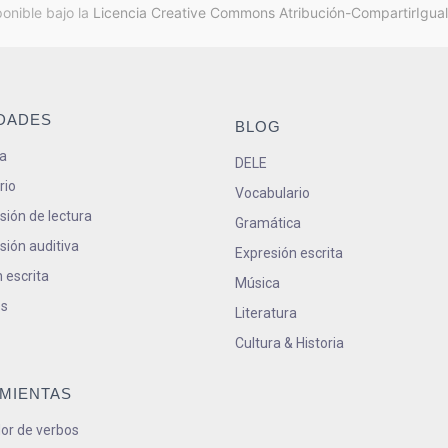
ponible bajo la
Licencia Creative Commons Atribución-CompartirIgual
IDADES
BLOG
a
DELE
rio
Vocabulario
ión de lectura
Gramática
ión auditiva
Expresión escrita
 escrita
Música
s
Literatura
Cultura & Historia
MIENTAS
or de verbos