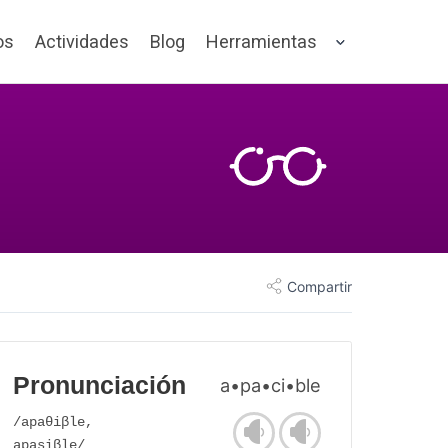
os
Actividades
Blog
Herramientas
Compartir
Pronunciación
a•pa•ci•ble
/apaθiβle,
apasiβle/