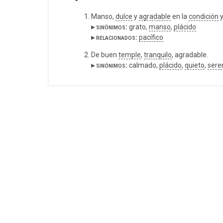
Manso,
dulce
y
agradable
en la
condición
y
▸ sinónimos:
grato,
manso
,
plácido
▸ relacionados:
pacífico
De buen
temple
,
tranquilo
, agradable.
▸ sinónimos:
calmado,
plácido
,
quieto
,
sere