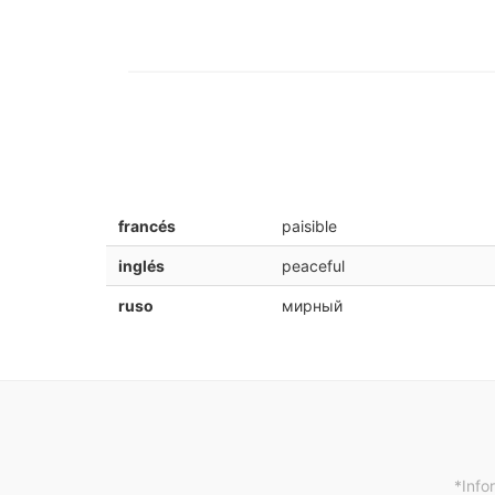
francés
paisible
inglés
peaceful
ruso
мирный
*Info