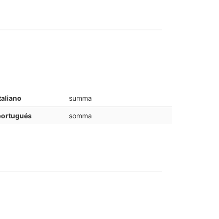
taliano
summa
portugués
somma