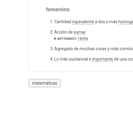
femenino
Cantidad
equivalente
a dos o más
homog
Acción de
sumar
.
▸ antónimos:
resta
Agregado de muchas cosas y más comú
Lo más sustancial e
importante
de una co
matemáticas