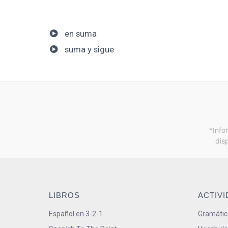
en suma
suma y sigue
*Info
dis
LIBROS
ACTIV
Español en 3-2-1
Gramátic