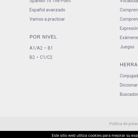
Spanish To The Point
Vocabula
Español avanzado
Comprens
Vamos a practicar
Comprens
Expresión
POR NIVEL
Exámene
Juegos
A1/A2
•
B1
B2
•
C1/C2
HERRA
Conjugad
Diccionar
Buscador
Política de priva
Este sitio web utiliza cookies para mejorar su e