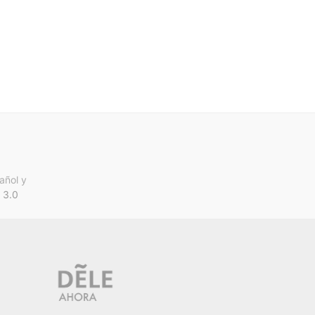
añol y
 3.0