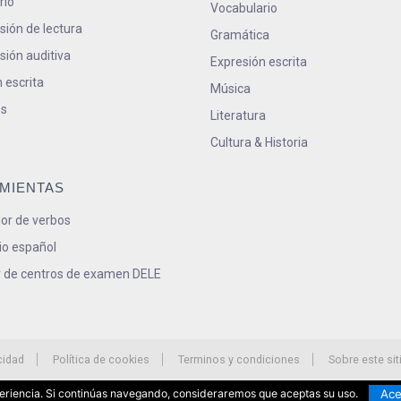
rio
Vocabulario
ión de lectura
Gramática
ión auditiva
Expresión escrita
 escrita
Música
s
Literatura
Cultura & Historia
MIENTAS
or de verbos
io español
 de centros de examen DELE
cidad
Política de cookies
Terminos y condiciones
Sobre este sit
Ace
xperiencia. Si continúas navegando, consideraremos que aceptas su uso.