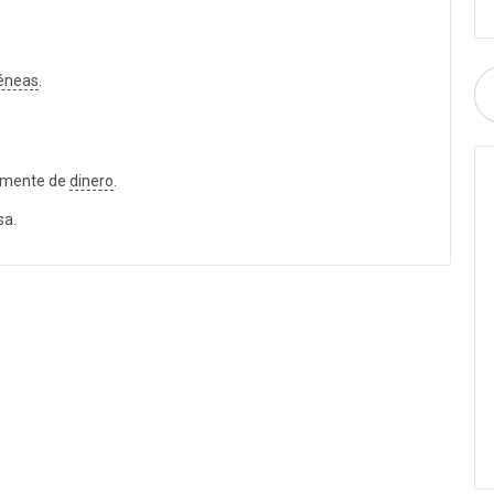
éneas
.
nmente de
dinero
.
sa.