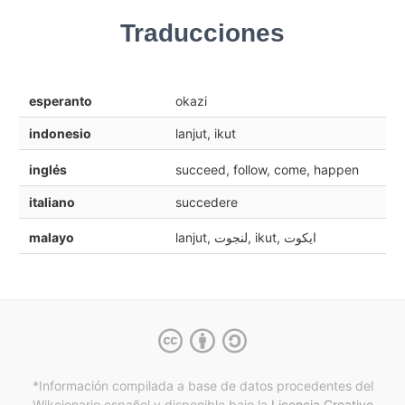
Traducciones
esperanto
okazi
indonesio
lanjut, ikut
inglés
succeed, follow, come, happen
italiano
succedere
malayo
lanjut, لنجوت, ikut, ايکوت
*Información compilada a base de datos procedentes del
Wikcionario español y
disponible bajo la
Licencia Creative