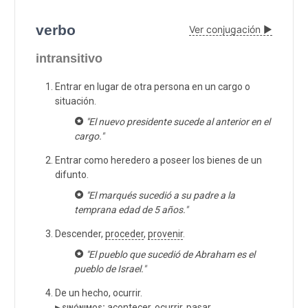
verbo
Ver conjugación ▶
intransitivo
Entrar en lugar de otra persona en un cargo o
situación.
"El nuevo presidente sucede al anterior en el
cargo."
Entrar como heredero a poseer los bienes de un
difunto.
"El marqués sucedió a su padre a la
temprana edad de 5 años."
Descender,
proceder
,
provenir
.
"El pueblo que sucedió de Abraham es el
pueblo de Israel."
De un hecho, ocurrir.
▸ sinónimos:
acontecer
,
ocurrir
,
pasar