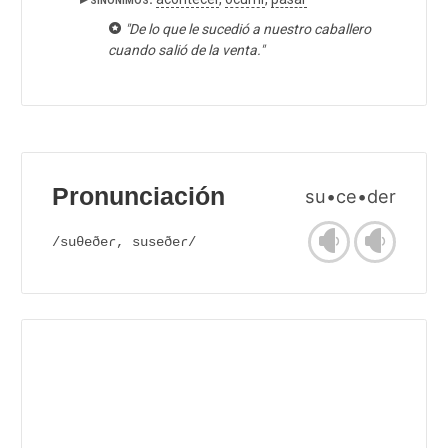
"De lo que le sucedió a nuestro caballero
cuando salió de la venta."
Pronunciación
su•ce•der
/suθeðeɾ, suseðeɾ/