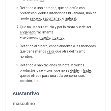
Referido a una persona, que no actúa con
pretensión
,
doble
s intenciones ni
vanidad
, sino de
modo
sincero
,
espontáneo
o
natural
.
Que no usa su
astucia
y por lo tanto puede ser
engañado
fácilmente.
▸ sinónimos:
incauto
,
ingenuo
Referido al
dinero
, especialmente a las
moneda
s,
que tiene menos
valor
que otra del mismo
nombre.
Referido a habitaciones de hotel y ciertos
productos o servicios, que no es
doble
ni
triple
,
que se ofrece para una sola persona, uso,
ocasión, etc.
sustantivo
masculino