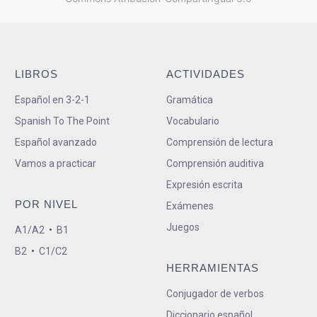
LIBROS
ACTIVIDADES
Español en 3-2-1
Gramática
Spanish To The Point
Vocabulario
Español avanzado
Comprensión de lectura
Vamos a practicar
Comprensión auditiva
Expresión escrita
POR NIVEL
Exámenes
Juegos
A1/A2
•
B1
B2
•
C1/C2
HERRAMIENTAS
Conjugador de verbos
Diccionario español