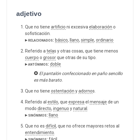
adjetivo
Que no tiene
artificio
ni excesiva
elaboración
o
sofisticación.
▸ relacionados:
básico
,
llano
,
simple
,
ordinario
Referido a
tela
s y otras cosas, que tiene menos
cuerpo
o
grosor
que otras de su tipo.
▸ antónimos:
doble
El pantalón confeccionado en paño sencillo
es más barato.
Que no tiene
ostentación
y
adorno
s.
Referido al
estilo
, que
expresa
el
mensaje
de un
modo
directo
,
ingenuo
y
natural
.
▸ sinónimos:
llano
Que no es
difícil
, que no ofrece mayores retos al
entendimiento
.
▸ sinónimos:
fácil