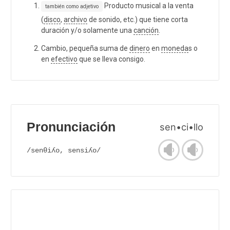
Producto musical a la venta
también como adjetivo
(
disco
,
archivo
de sonido, etc.) que tiene corta
duración y/o solamente una
canción
.
Cambio, pequeña suma de
dinero
en
moneda
s o
en
efectivo
que se lleva consigo.
Pronunciación
sen•ci•llo
/senθiʎo, sensiʎo/