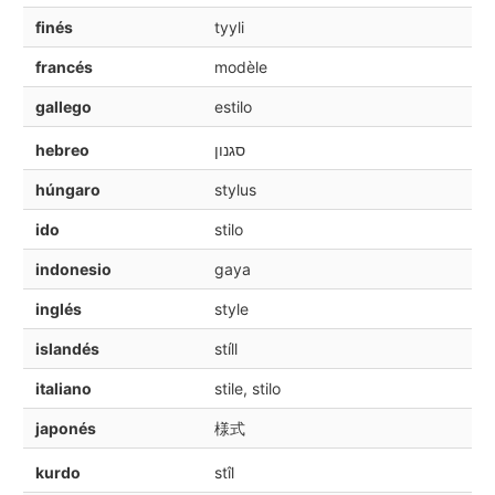
finés
tyyli
francés
modèle
gallego
estilo
hebreo
סגנון
húngaro
stylus
ido
stilo
indonesio
gaya
inglés
style
islandés
stíll
italiano
stile, stilo
japonés
様式
kurdo
stîl