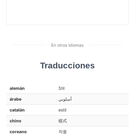
En otros idiomas
Traducciones
alemán
Stil
árabe
أسلوبي
catalán
estil
chino
樣式
coreano
작풍