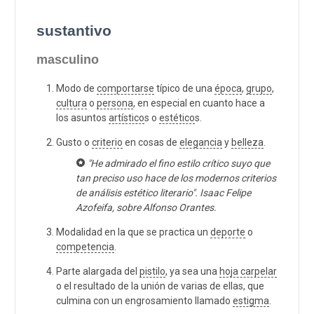
sustantivo
masculino
Modo de
comportarse
típico de una
época
,
grupo
,
cultura
o
persona
, en especial en cuanto hace a
los asuntos
artístico
s o
estético
s.
Gusto o
criterio
en cosas de
elegancia
y
belleza
.
"He admirado el fino estilo crítico suyo que
tan preciso uso hace de los modernos criterios
de análisis estético literario". Isaac Felipe
Azofeifa, sobre Alfonso Orantes.
Modalidad en la que se practica un
deporte
o
competencia
.
Parte alargada del
pistilo
, ya sea una
hoja carpelar
o el resultado de la unión de varias de ellas, que
culmina con un engrosamiento llamado
estigma
.