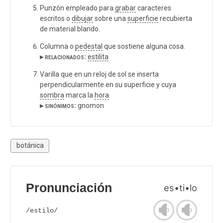
Punzón empleado para
grabar
caracteres
escritos o
dibujar
sobre una
superficie
recubierta
de material blando.
Columna o
pedestal
que sostiene alguna cosa.
▸ relacionados:
estilita
Varilla que en un reloj de sol se inserta
perpendicularmente en su superficie y cuya
sombra
marca la
hora
.
▸ sinónimos:
gnomon
botánica
Pronunciación
es•ti•lo
/estilo/