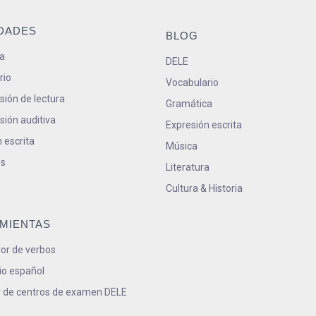
IDADES
BLOG
a
DELE
rio
Vocabulario
ión de lectura
Gramática
ión auditiva
Expresión escrita
 escrita
Música
s
Literatura
Cultura & Historia
MIENTAS
or de verbos
io español
 de centros de examen DELE