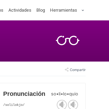
os
Actividades
Blog
Herramientas
Compartir
Pronunciación
so•li•lo•quio
/solilokjo/