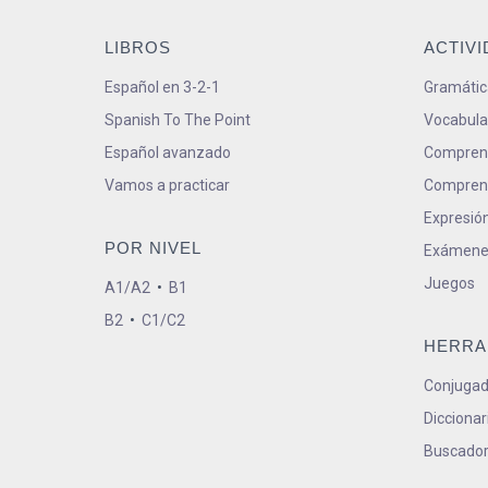
LIBROS
ACTIV
Español en 3-2-1
Gramátic
Spanish To The Point
Vocabula
Español avanzado
Comprens
Vamos a practicar
Comprens
Expresión
POR NIVEL
Exámene
Juegos
A1/A2
•
B1
B2
•
C1/C2
HERRA
Conjugad
Diccionar
Buscador