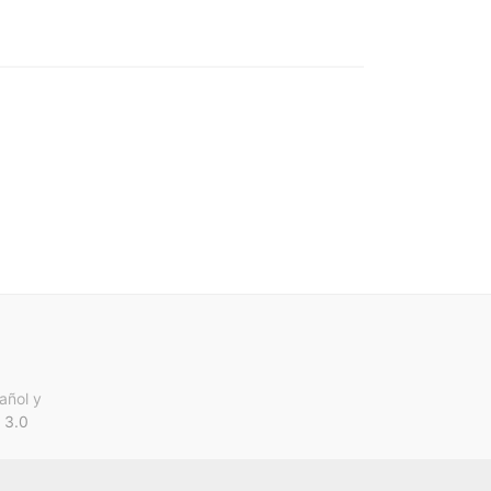
añol y
 3.0