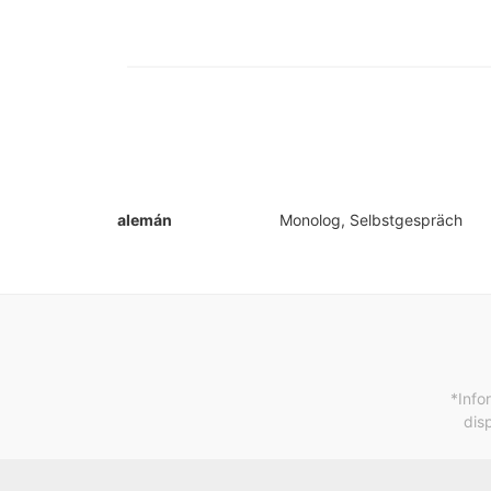
alemán
Monolog, Selbstgespräch
*Info
dis