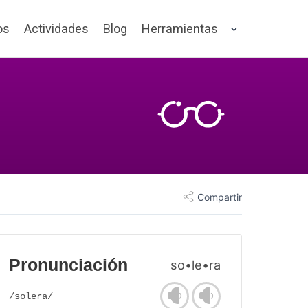
os
Actividades
Blog
Herramientas
Compartir
Pronunciación
so•le•ra
/soleɾa/