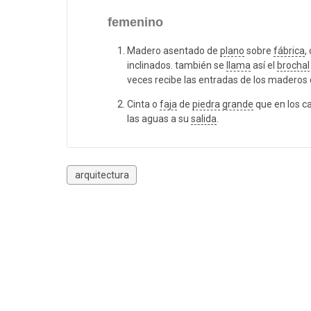
femenino
Madero asentado de
plano
sobre
fábrica
,
inclinados. también se
llama
así el
brochal
veces recibe las entradas de los maderos
Cinta o
faja
de
piedra
grande
que en los c
las aguas a su
salida
.
arquitectura