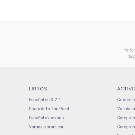
*Info
dis
LIBROS
ACTIV
Español en 3-2-1
Gramátic
Spanish To The Point
Vocabula
Español avanzado
Comprens
Vamos a practicar
Comprens