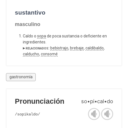
sustantivo
masculino
Caldo o
sopa
de poca sustancia o deficiente en
ingredientes.
▸ relacionados:
bebistrajo
,
brebaje
,
caldibaldo
,
calducho
,
consomé
gastronomía
Pronunciación
so•pi•cal•do
/sopikaldo/