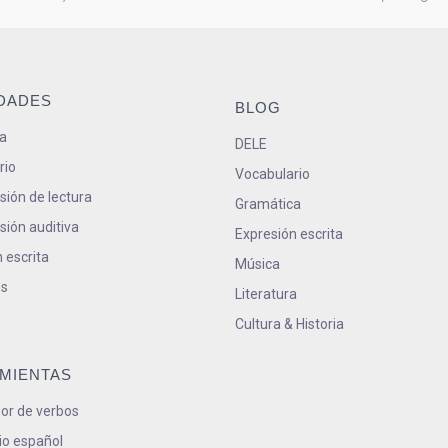
IDADES
BLOG
a
DELE
rio
Vocabulario
ión de lectura
Gramática
ión auditiva
Expresión escrita
 escrita
Música
s
Literatura
Cultura & Historia
MIENTAS
or de verbos
io español