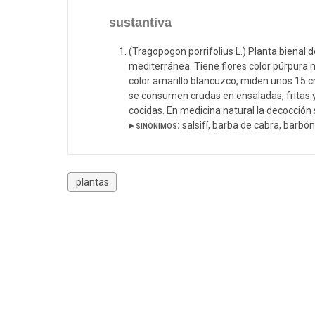
sustantiva
(Tragopogon porrifolius L.) Planta bienal 
mediterránea. Tiene flores color púrpura 
color amarillo blancuzco, miden unos 15 c
se consumen crudas en ensaladas, fritas 
cocidas. En medicina natural la decocción 
▸ sinónimos:
salsifí
,
barba de cabra
,
barbón
plantas