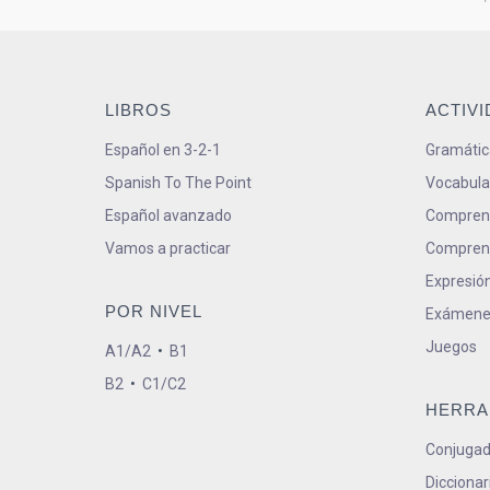
LIBROS
ACTIV
Español en 3-2-1
Gramátic
Spanish To The Point
Vocabula
Español avanzado
Comprens
Vamos a practicar
Comprens
Expresión
POR NIVEL
Exámene
Juegos
A1/A2
•
B1
B2
•
C1/C2
HERRA
Conjugad
Diccionar