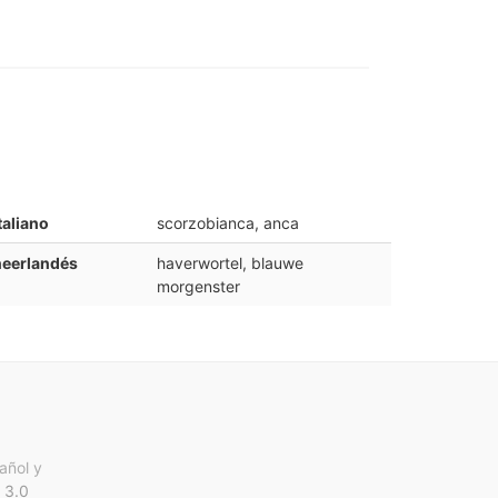
taliano
scorzobianca, anca
neerlandés
haverwortel, blauwe
morgenster
añol y
 3.0