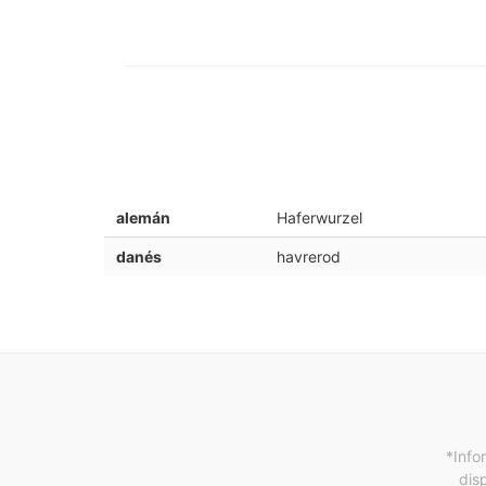
alemán
Haferwurzel
danés
havrerod
*Info
dis