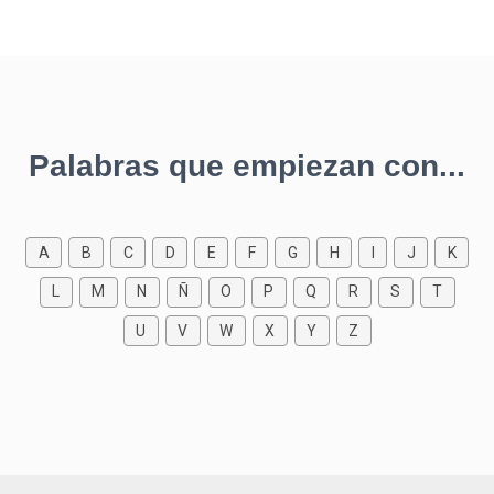
Palabras que empiezan con...
A
B
C
D
E
F
G
H
I
J
K
L
M
N
Ñ
O
P
Q
R
S
T
U
V
W
X
Y
Z