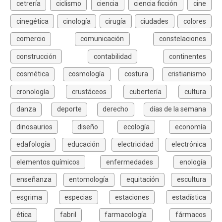
cetrería
ciclismo
ciencia
ciencia ficción
cine
cinegética
cinología
cirugía
ciudades
colores
comercio
comunicación
constelaciones
construcción
contabilidad
continentes
cosmética
cosmología
costura
cristianismo
cronología
crustáceos
cubertería
cultura
danza
deporte
derecho
días de la semana
dinosaurios
diseño
ecología
economía
edafología
educación
electricidad
electrónica
elementos químicos
enfermedades
enología
enseñanza
entomología
equitación
escultura
esgrima
especias
estaciones
estadística
ética
fabril
farmacología
fármacos