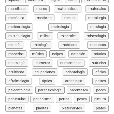
mamíferos
mares
matemáticas
materiales
mecánica
medicina
meses
metalurgia
meteorología
metrología
micología
microbiología
milicia
minerales
mineralogía
minería
mitología
mobiliario
moluscos
monedas
música
naipes
natación
náutica
neurología
números
numismática
nutrición
ocultismo
ocupaciones
odontología
oficios
oftalmología
óptica
ornitología
países
paleontología
parapsicología
parentesco
peces
penínsulas
periodismo
perros
pesca
pintura
planetas
plantas
platelmintos
platos