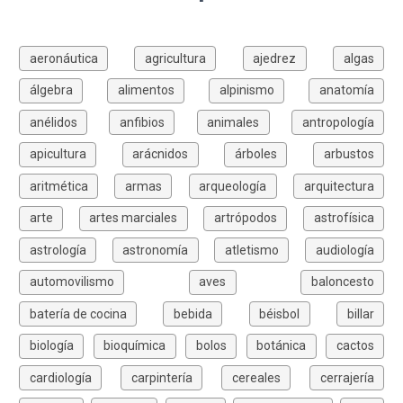
aeronáutica
agricultura
ajedrez
algas
álgebra
alimentos
alpinismo
anatomía
anélidos
anfibios
animales
antropología
apicultura
arácnidos
árboles
arbustos
aritmética
armas
arqueología
arquitectura
arte
artes marciales
artrópodos
astrofísica
astrología
astronomía
atletismo
audiología
automovilismo
aves
baloncesto
batería de cocina
bebida
béisbol
billar
biología
bioquímica
bolos
botánica
cactos
cardiología
carpintería
cereales
cerrajería