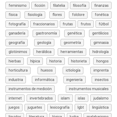
feminismo
ficción
filatelia
filosofía
finanzas
física
fisiología
flores
folclore
fonética
fotografía
fraccionarios
frutas
frutos
fútbol
ganadería
gastronomía
genética
gentilicios
geografía
geología
geometría
gimnasia
glotónimos
heráldica
herramientas
hidrología
hierbas
hípica
historia
historieta
hongos
horticultura
huesos
ictiología
imprenta
industria
informática
ingeniería
insectos
instrumentos de medición
instrumentos musicales
internet
invertebrados
islam
islas
judaísmo
juegos
juguetes
lexicografía
lgbt
lingüística
líquidos
literatura
lógica
lucha
malabarismo