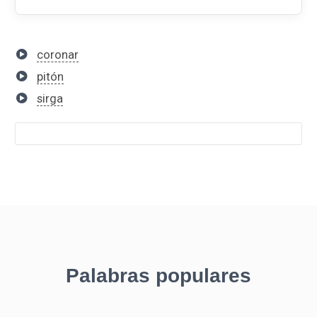
coronar
pitón
sirga
Palabras populares