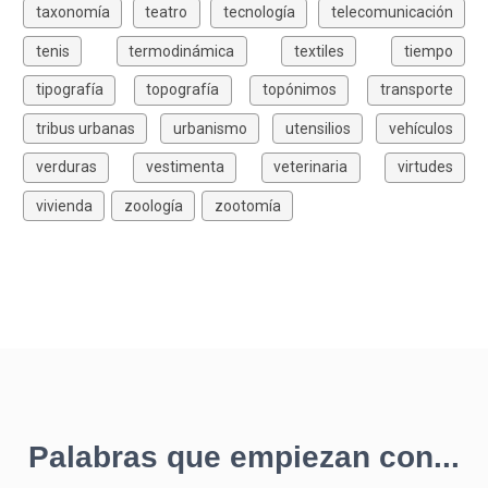
taxonomía
teatro
tecnología
telecomunicación
tenis
termodinámica
textiles
tiempo
tipografía
topografía
topónimos
transporte
tribus urbanas
urbanismo
utensilios
vehículos
verduras
vestimenta
veterinaria
virtudes
vivienda
zoología
zootomía
Palabras que empiezan con...