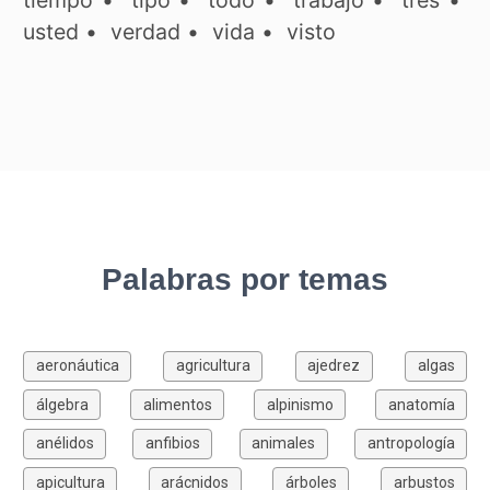
tiempo
•
tipo
•
todo
•
trabajo
•
tres
•
usted
•
verdad
•
vida
•
visto
Palabras por temas
aeronáutica
agricultura
ajedrez
algas
álgebra
alimentos
alpinismo
anatomía
anélidos
anfibios
animales
antropología
apicultura
arácnidos
árboles
arbustos