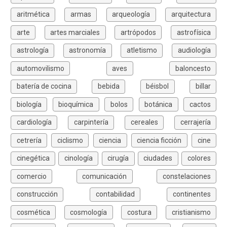
aritmética
armas
arqueología
arquitectura
arte
artes marciales
artrópodos
astrofísica
astrología
astronomía
atletismo
audiología
automovilismo
aves
baloncesto
batería de cocina
bebida
béisbol
billar
biología
bioquímica
bolos
botánica
cactos
cardiología
carpintería
cereales
cerrajería
cetrería
ciclismo
ciencia
ciencia ficción
cine
cinegética
cinología
cirugía
ciudades
colores
comercio
comunicación
constelaciones
construcción
contabilidad
continentes
cosmética
cosmología
costura
cristianismo