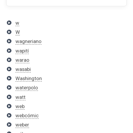
w
W
wagneriano
wapití
warao
wasabi
Washington
waterpolo
watt
web
webcómic
weber