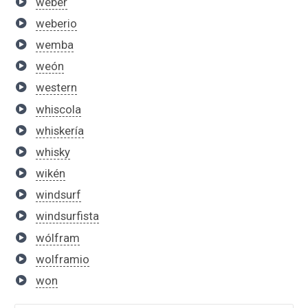
wéber
weberio
wemba
weón
western
whiscola
whiskería
whisky
wikén
windsurf
windsurfista
wólfram
wolframio
won