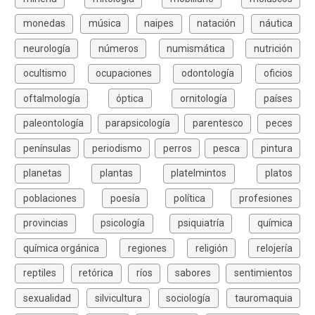
monedas
música
naipes
natación
náutica
neurología
números
numismática
nutrición
ocultismo
ocupaciones
odontología
oficios
oftalmología
óptica
ornitología
países
paleontología
parapsicología
parentesco
peces
penínsulas
periodismo
perros
pesca
pintura
planetas
plantas
platelmintos
platos
poblaciones
poesía
política
profesiones
provincias
psicología
psiquiatría
química
química orgánica
regiones
religión
relojería
reptiles
retórica
ríos
sabores
sentimientos
sexualidad
silvicultura
sociología
tauromaquia