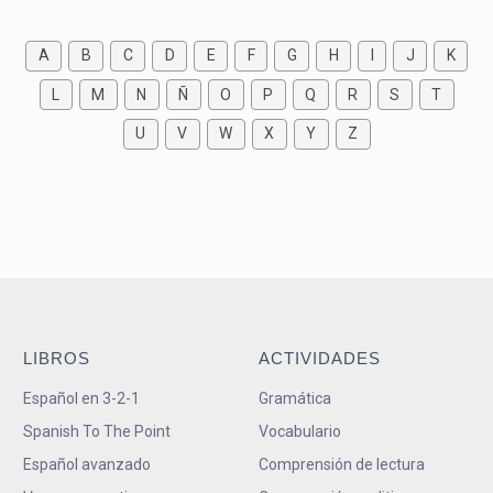
A
B
C
D
E
F
G
H
I
J
K
L
M
N
Ñ
O
P
Q
R
S
T
U
V
W
X
Y
Z
LIBROS
ACTIVIDADES
Español en 3-2-1
Gramática
Spanish To The Point
Vocabulario
Español avanzado
Comprensión de lectura