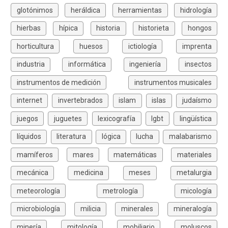
glotónimos
heráldica
herramientas
hidrología
hierbas
hípica
historia
historieta
hongos
horticultura
huesos
ictiología
imprenta
industria
informática
ingeniería
insectos
instrumentos de medición
instrumentos musicales
internet
invertebrados
islam
islas
judaísmo
juegos
juguetes
lexicografía
lgbt
lingüística
líquidos
literatura
lógica
lucha
malabarismo
mamíferos
mares
matemáticas
materiales
mecánica
medicina
meses
metalurgia
meteorología
metrología
micología
microbiología
milicia
minerales
mineralogía
minería
mitología
mobiliario
moluscos