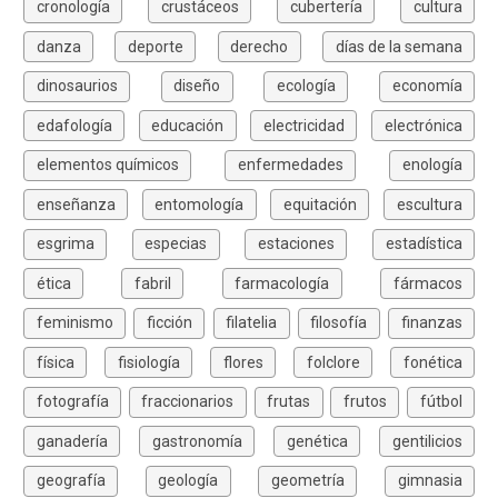
cronología
crustáceos
cubertería
cultura
danza
deporte
derecho
días de la semana
dinosaurios
diseño
ecología
economía
edafología
educación
electricidad
electrónica
elementos químicos
enfermedades
enología
enseñanza
entomología
equitación
escultura
esgrima
especias
estaciones
estadística
ética
fabril
farmacología
fármacos
feminismo
ficción
filatelia
filosofía
finanzas
física
fisiología
flores
folclore
fonética
fotografía
fraccionarios
frutas
frutos
fútbol
ganadería
gastronomía
genética
gentilicios
geografía
geología
geometría
gimnasia