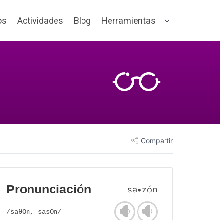
os
Actividades
Blog
Herramientas
Compartir
Pronunciación
sa•zón
/saθOn, sasOn/