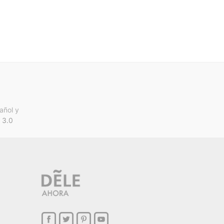
añol y
 3.0