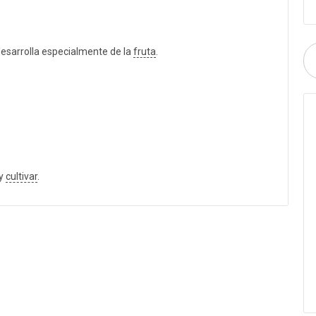
esarrolla especialmente de la
fruta
.
 y
cultivar
.