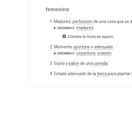
femenino
Madurez,
perfección
de una cosa que se d
▸ sinónimos:
madurez
Cómete la fruta en sazón.
Momento
oportuno
o
adecuado
.
▸ sinónimos:
coyuntura
,
ocasión
Gusto y
sabor
de una
comida
.
Estado adecuado de la
tierra
para plantar