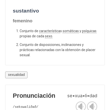
sustantivo
femenino
Conjunto de
característica
s
somáticas
y
psíquicas
propias de cada
sexo
.
Conjunto de disposiciones, inclinaciones y
prácticas relacionadas con la obtención de placer
sexual.
sexualidad
Pronunciación
se•xua•li•dad
/sekswaliðað/