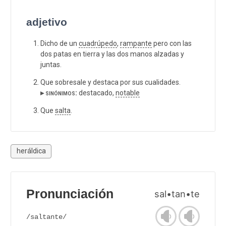
adjetivo
Dicho de un
cuadrúpedo
,
rampante
pero con las
dos patas en tierra y las dos manos alzadas y
juntas.
Que sobresale y destaca por sus cualidades.
▸ sinónimos:
destacado,
notable
Que
salta
.
heráldica
Pronunciación
sal•tan•te
/saltante/