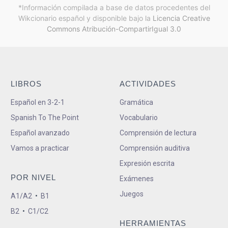
*Información compilada a base de datos procedentes del
Wikcionario español y
disponible bajo la
Licencia Creative
Commons Atribución-CompartirIgual 3.0
LIBROS
ACTIVIDADES
Español en 3-2-1
Gramática
Spanish To The Point
Vocabulario
Español avanzado
Comprensión de lectura
Vamos a practicar
Comprensión auditiva
Expresión escrita
POR NIVEL
Exámenes
Juegos
A1/A2
•
B1
B2
•
C1/C2
HERRAMIENTAS