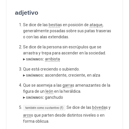
adjetivo
Se dice de las
bestia
s en posición de
ataque
,
generalmente posadas sobre sus patas traseras
o con las alas extendidas.
Se dice de la persona sin escrúpulos que se
arrastra y trepa para ascender en la sociedad.
▸ sinónimos:
arribista
Que está creciendo o subiendo.
▸ sinónimos:
ascendente, creciente, en alza
Que se asemeja a las
garra
s amenazantes de la
figura de un
león
en la heráldica.
▸ sinónimos:
ganchudo
Se dice de las
bóveda
s y
también como sustantivo (f)
arco
s que parten desde distintos niveles o en
forma oblicua.