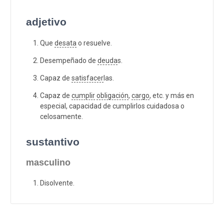
adjetivo
Que
desata
o resuelve.
Desempeñado de
deuda
s.
Capaz de
satisfacer
las.
Capaz de
cumplir
obligación
,
cargo
, etc. y más en
especial, capacidad de cumplirlos cuidadosa o
celosamente.
sustantivo
masculino
Disolvente.