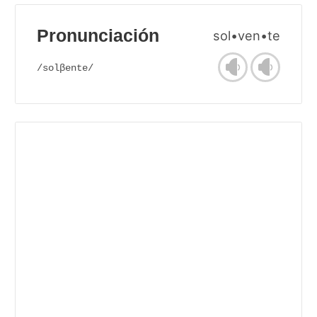
Pronunciación
sol•ven•te
/solβente/