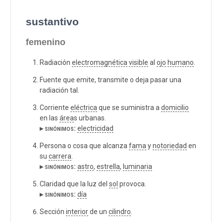
sustantivo
femenino
Radiación
electromagnética
visible
al
ojo
humano
.
Fuente que emite, transmite o deja pasar una
radiación tal.
Corriente
eléctrica
que se suministra a
domicilio
en las
área
s urbanas.
▸ sinónimos:
electricidad
Persona o cosa que alcanza
fama
y
notoriedad
en
su
carrera
.
▸ sinónimos:
astro
,
estrella
,
luminaria
Claridad que la luz del
sol
provoca.
▸ sinónimos:
día
Sección
interior
de un
cilindro
.