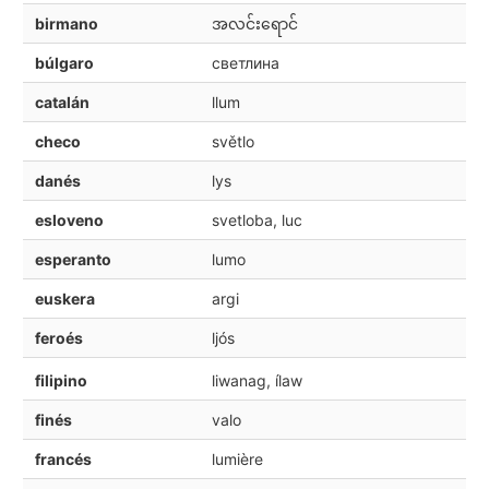
birmano
အလင်းရောင်
búlgaro
светлина
catalán
llum
checo
světlo
danés
lys
esloveno
svetloba, luc
esperanto
lumo
euskera
argi
feroés
ljós
filipino
liwanag, ílaw
finés
valo
francés
lumière