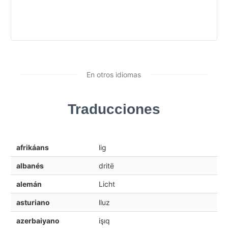
En otros idiomas
Traducciones
afrikáans
lig
albanés
dritë
alemán
Licht
asturiano
lluz
azerbaiyano
işıq