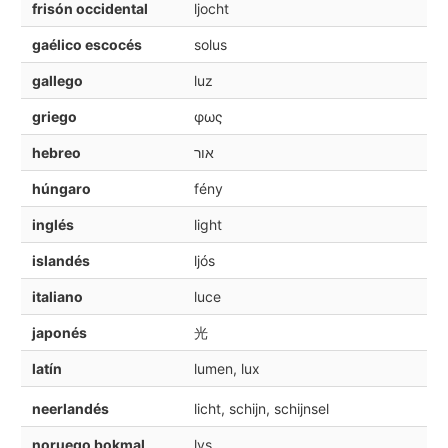
frisón occidental
ljocht
gaélico escocés
solus
gallego
luz
griego
φως
hebreo
אור
húngaro
fény
inglés
light
islandés
ljós
italiano
luce
japonés
光
latín
lumen, lux
neerlandés
licht, schijn, schijnsel
noruego bokmal
lys