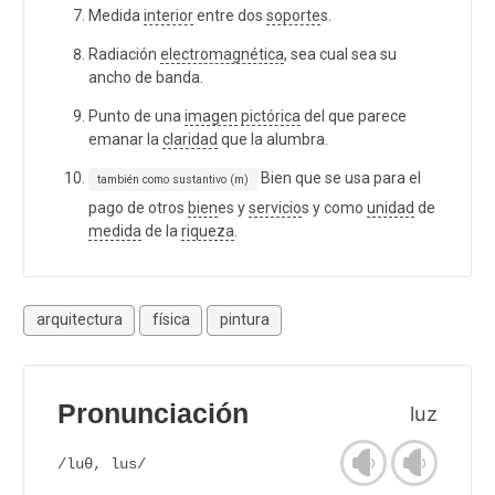
Medida
interior
entre dos
soporte
s.
Radiación
electromagnética
, sea cual sea su
ancho de banda.
Punto de una
imagen
pictórica
del que parece
emanar la
claridad
que la alumbra.
Bien que se usa para el
también como sustantivo (m)
pago de otros
bien
es y
servicio
s y como
unidad
de
medida
de la
riqueza
.
arquitectura
física
pintura
Pronunciación
luz
/luθ, lus/