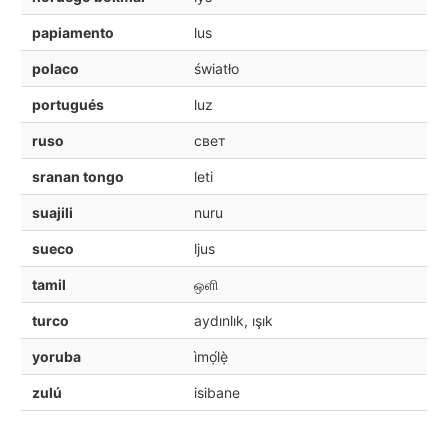
papiamento
lus
polaco
światło
portugués
luz
ruso
свет
sranan tongo
leti
suajili
nuru
sueco
ljus
tamil
ஒளி
turco
aydınlık, ışık
yoruba
ìmọ́lẹ̀
zulú
isibane