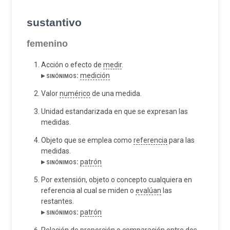
sustantivo
femenino
Acción o efecto de
medir
.
▸ sinónimos:
medición
Valor
numérico
de una medida.
Unidad estandarizada en que se expresan las
medidas.
Objeto que se emplea como
referencia
para las
medidas.
▸ sinónimos:
patrón
Por extensión, objeto o concepto cualquiera en
referencia al cual se miden o
evalúan
las
restantes.
▸ sinónimos:
patrón
Relación de
proporción
o
comparación
entre dos