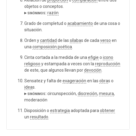
objetos o conceptos.
▸ sinónimos:
razón
Grado de completud o
acabamiento
de una cosa o
situación.
Orden y
cantidad
de las
sílaba
s de cada
verso
en
una
composición
poética
.
Cinta cortada a la medida de una
efigie
o
icono
religioso
y estampada a veces con la
reproducción
de este, que algunos llevan por
devoción
.
Sensatez y falta de
exageración
en las
obra
s o
idea
s.
▸ sinónimos:
circunspección,
discreción
,
mesura
,
moderación
Disposición o
estrategia
adoptada para
obtener
un
resultado
.