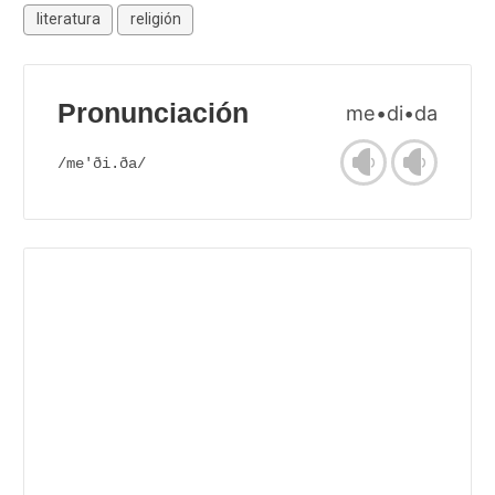
literatura
religión
Pronunciación
me•di•da
/me'ði.ða/