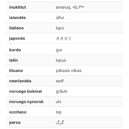
inuktitut
amaruq, ᐊᒪᕈᖅ
islandés
úlfur
italiano
lupo
japonés
オオカミ
kurdo
gur
latín
lupus
lituano
pilkasis vilkas
neerlandés
wolf
noruego bokmal
gråulv
noruego nynorsk
ulv
occitano
lop
persa
گرگ