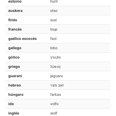
estonio
hunt
euskera
otso
finés
susi
francés
loup
gaélico escocés
faol
gallego
lobo
gótico
𐍅𐌿𐌻𐍆𐍃
griego
λύκος
guaraní
jaguaru
hebreo
זאב מצוי
húngaro
farkas
ido
volfo
inglés
wolf