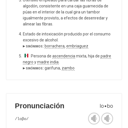
algodón, consistente en una caja guarnecida de
púas en el interior de la cual gira un tambor
igualmente provisto, a efectos de desenredar y
alinear las fibras.
Estado de intoxicación producido por el consumo
excesivo de alcohol.
▸ sinónimos:
borrachera
,
embriaguez
Persona de
ascendencia
mixta, hija de
padre
negro
y
madre
india
.
▸ sinónimos:
garifuna,
zambo
Pronunciación
lo•bo
/loβo/