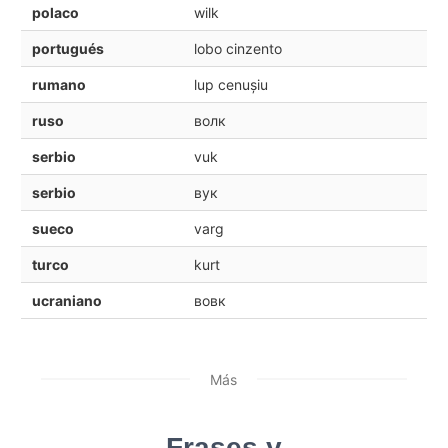
polaco
wilk
portugués
lobo cinzento
rumano
lup cenușiu
ruso
волк
serbio
vuk
serbio
вук
sueco
varg
turco
kurt
ucraniano
вовк
Más
Frases y