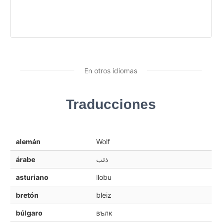
En otros idiomas
Traducciones
alemán
Wolf
árabe
ذئب
asturiano
llobu
bretón
bleiz
búlgaro
вълк