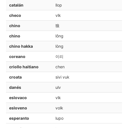
catalán
llop
checo
vlk
chino
狼
chino
lông
chino hakka
lòng
coreano
이리
criollo haitiano
chen
croata
sivi vuk
danés
ulv
eslovaco
vlk
esloveno
volk
esperanto
lupo