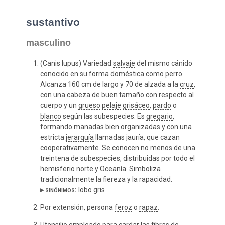
sustantivo
masculino
(Canis lupus) Variedad
salvaje
del mismo cánido
conocido en su forma
doméstica
como
perro
.
Alcanza 160 cm de largo y 70 de alzada a la
cruz
,
con una cabeza de buen tamaño con respecto al
cuerpo y un
grueso
pelaje
grisáceo
,
pardo
o
blanco
según las subespecies. Es
gregario
,
formando
manada
s bien organizadas y con una
estricta
jerarquía
llamadas jauría, que cazan
cooperativamente. Se conocen no menos de una
treintena de subespecies, distribuidas por todo el
hemisferio
norte
y
Oceanía
. Simboliza
tradicionalmente la fiereza y la rapacidad.
▸ sinónimos:
lobo gris
Por extensión, persona
feroz
o
rapaz
.
Utensilio empleado para cardar las fibras de