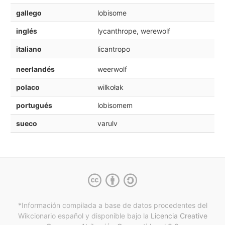
gallego
lobisome
inglés
lycanthrope, werewolf
italiano
licantropo
neerlandés
weerwolf
polaco
wilkołak
portugués
lobisomem
sueco
varulv
*Información compilada a base de datos procedentes del
Wikcionario español y
disponible bajo la
Licencia Creative