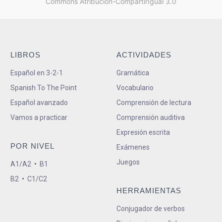
Commons Atribución-CompartirIgual 3.0
LIBROS
ACTIVIDADES
Español en 3-2-1
Gramática
Spanish To The Point
Vocabulario
Español avanzado
Comprensión de lectura
Vamos a practicar
Comprensión auditiva
Expresión escrita
POR NIVEL
Exámenes
Juegos
A1/A2
•
B1
B2
•
C1/C2
HERRAMIENTAS
Conjugador de verbos