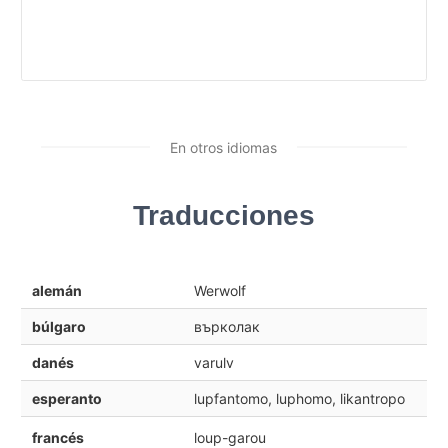
En otros idiomas
Traducciones
alemán
Werwolf
búlgaro
върколак
danés
varulv
esperanto
lupfantomo, luphomo, likantropo
francés
loup-garou