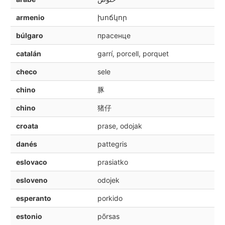
armenio
խոճկոր
búlgaro
прасенце
catalán
garrí, porcell, porquet
checo
sele
chino
豚
chino
猪仔
croata
prase, odojak
danés
pattegris
eslovaco
prasiatko
esloveno
odojek
esperanto
porkido
estonio
põrsas