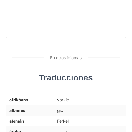
En otros idiomas
Traducciones
afrikáans
varkie
albanés
gic
alemán
Ferkel
árabe
خنوص