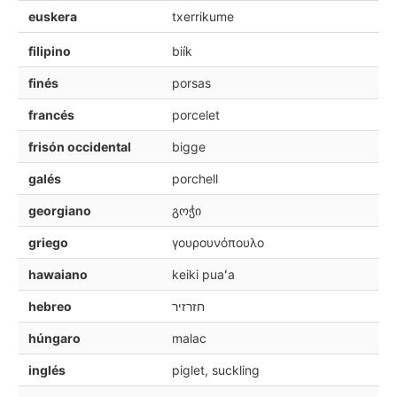
euskera
txerrikume
filipino
biík
finés
porsas
francés
porcelet
frisón occidental
bigge
galés
porchell
georgiano
გოჭი
griego
γουρουνόπουλο
hawaiano
keiki puaʻa
hebreo
חזרזיר
húngaro
malac
inglés
piglet, suckling