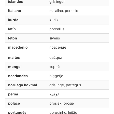
islandés
gríslingur
italiano
maialino, porcello
kurdo
kudik
latín
porcellus
letón
sivēns
macedonio
прасенце
maltés
qażquż
mongol
торой
neerlandés
biggetje
noruego bokmal
grisunge, pattegris
persa
خوكچه
polaco
prosiak, prosię
portugués
porquinho, leitão