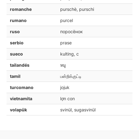
romanche
purschè, purschi
rumano
purcel
ruso
поросёнок
serbio
prase
sueco
kulting, c
tailandés
หมู
tamil
பன்றிக்குட்டி
turcomano
jojuk
vietnamita
lợn con
volapük
svinül, sugasvinül