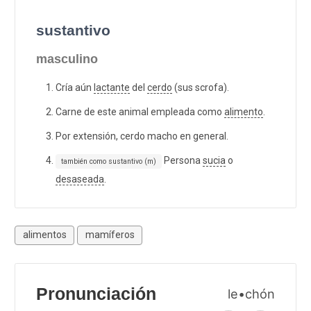
sustantivo
masculino
Cría aún
lactante
del
cerdo
(sus scrofa).
Carne de este animal empleada como
alimento
.
Por extensión, cerdo macho en general.
Persona
sucia
o
también como sustantivo (m)
desaseada
.
alimentos
mamíferos
Pronunciación
le•chón