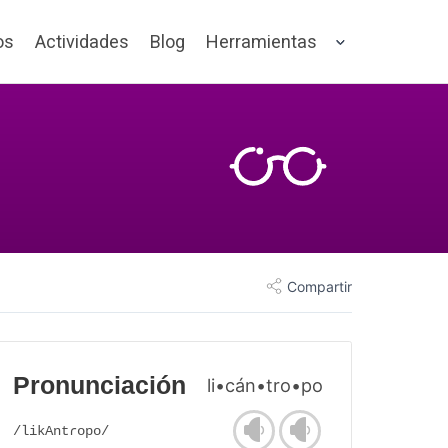
os
Actividades
Blog
Herramientas
Compartir
Pronunciación
li•cán•tro•po
/likAntɾopo/