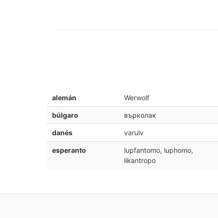
alemán
Werwolf
búlgaro
върколак
danés
varulv
esperanto
lupfantomo, luphomo,
likantropo