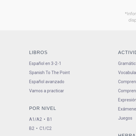
*Info
dis
LIBROS
ACTIV
Español en 3-2-1
Gramátic
Spanish To The Point
Vocabula
Español avanzado
Comprens
Vamos a practicar
Comprens
Expresión
POR NIVEL
Exámene
Juegos
A1/A2
•
B1
B2
•
C1/C2
HERRA