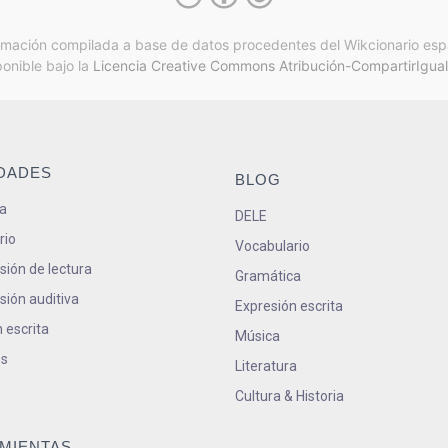
rmación compilada a base de datos procedentes del Wikcionario esp
ponible bajo la
Licencia Creative Commons Atribución-CompartirIgual
IDADES
BLOG
a
DELE
rio
Vocabulario
ión de lectura
Gramática
ión auditiva
Expresión escrita
 escrita
Música
s
Literatura
Cultura & Historia
MIENTAS