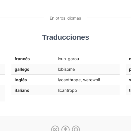
En otros idiomas
Traducciones
francés
loup-garou
gallego
lobisome
inglés
lycanthrope, werewolf
italiano
licantropo
t