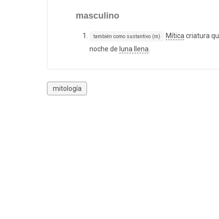
masculino
Mítica
criatura q
también como sustantivo (m)
noche de
luna llena
.
mitología