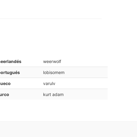
neerlandés
weerwolf
portugués
lobisomem
sueco
varulv
urco
kurt adam