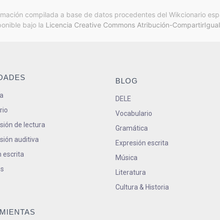
rmación compilada a base de datos procedentes del Wikcionario esp
ponible bajo la
Licencia Creative Commons Atribución-CompartirIgual
IDADES
BLOG
a
DELE
rio
Vocabulario
ión de lectura
Gramática
ión auditiva
Expresión escrita
 escrita
Música
s
Literatura
Cultura & Historia
MIENTAS