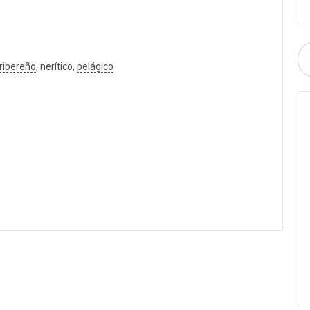
ribereño
, nerítico,
pelágico