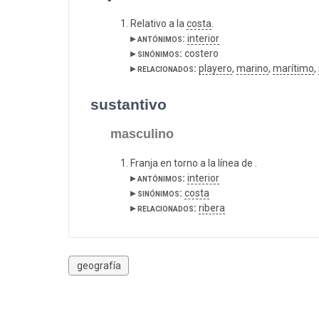
Relativo a la
costa
.
▸ antónimos:
interior
▸ sinónimos:
costero
▸ relacionados:
playero
,
marino
,
marítimo
,
sustantivo
masculino
Franja en torno a la línea de .
▸ antónimos:
interior
▸ sinónimos:
costa
▸ relacionados:
ribera
geografía