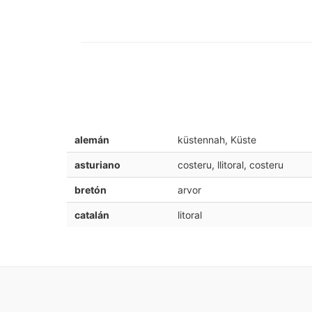
alemán
küstennah, Küste
asturiano
costeru, llitoral, costeru
bretón
arvor
catalán
litoral