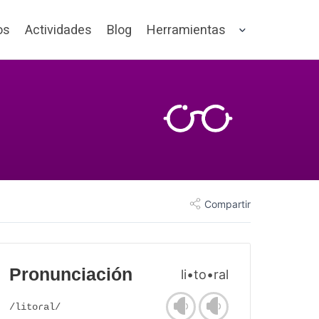
os
Actividades
Blog
Herramientas
Compartir
Pronunciación
li•to•ral
/litoɾal/