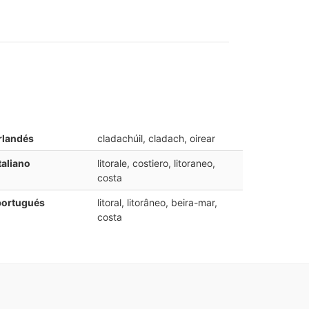
rlandés
cladachúil, cladach, oirear
taliano
litorale, costiero, litoraneo,
costa
portugués
litoral, litorâneo, beira-mar,
costa