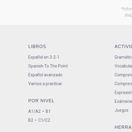
*Info
dis
LIBROS
ACTIV
Español en 3-2-1
Gramátic
Spanish To The Point
Vocabula
Español avanzado
Comprens
Vamos a practicar
Comprens
Expresión
POR NIVEL
Exámene
Juegos
A1/A2
•
B1
B2
•
C1/C2
HERRA