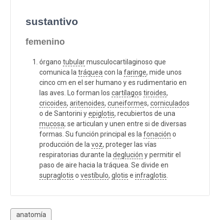
sustantivo
femenino
órgano
tubular
musculocartilaginoso que
comunica la
tráquea
con la
faringe
, mide unos
cinco cm en el ser humano y es rudimentario en
las aves. Lo forman los
cartílago
s
tiroides
,
cricoides
,
aritenoides
,
cuneiforme
s,
corniculado
s
o de Santorini y
epiglotis
, recubiertos de una
mucosa
; se articulan y unen entre si de diversas
formas. Su función principal es la
fonación
o
producción de la
voz
, proteger las vías
respiratorias durante la
deglución
y permitir el
paso de aire hacia la tráquea. Se divide en
supraglotis
o
vestíbulo
,
glotis
e
infraglotis
.
anatomía