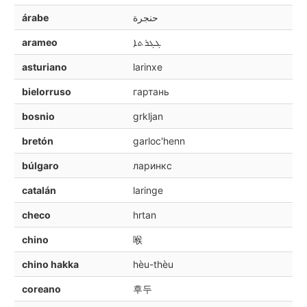
árabe
حنجرة
arameo
ܓܓܪܬܐ
asturiano
larinxe
bielorruso
гартань
bosnio
grkljan
bretón
garloc'henn
búlgaro
ларинкс
catalán
laringe
checo
hrtan
chino
喉
chino hakka
hèu-thèu
coreano
후두