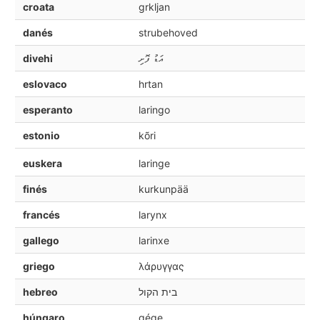
croata
grkljan
danés
strubehoved
divehi
އަޑު ފޮށި
eslovaco
hrtan
esperanto
laringo
estonio
kõri
euskera
laringe
finés
kurkunpää
francés
larynx
gallego
larinxe
griego
λάρυγγας
hebreo
בית הקול
húngaro
gége