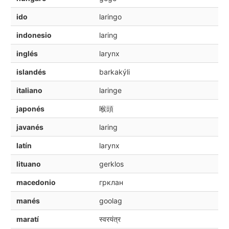
ido
laringo
indonesio
laring
inglés
larynx
islandés
barkakýli
italiano
laringe
japonés
喉頭
javanés
laring
latín
larynx
lituano
gerklos
macedonio
грклан
manés
goolag
maratí
स्वरयंत्र