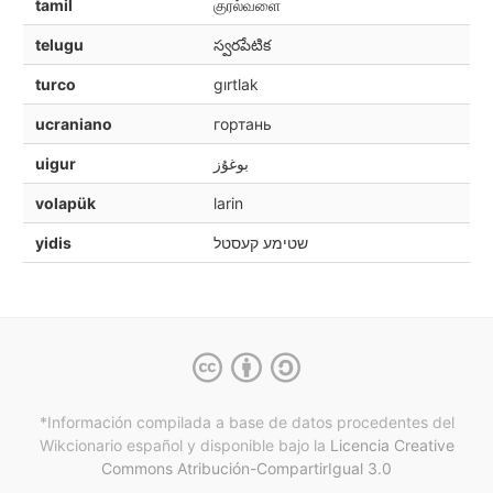
tamil
குரல்வளை
telugu
స్వరపేటిక
turco
gırtlak
ucraniano
гортань
uigur
بوغۇز
volapük
larin
yidis
שטימע קעסטל
*Información compilada a base de datos procedentes del
Wikcionario español y
disponible bajo la
Licencia Creative
Commons Atribución-CompartirIgual 3.0