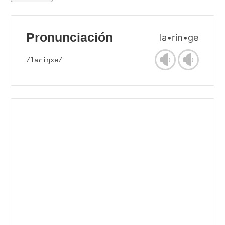
Pronunciación
la•rin•ge
/laɾiŋxe/