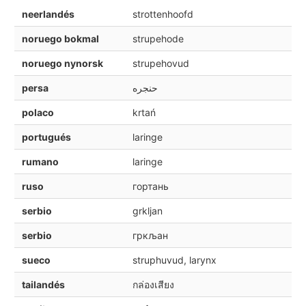
neerlandés
strottenhoofd
noruego bokmal
strupehode
noruego nynorsk
strupehovud
persa
حنجره
polaco
krtań
portugués
laringe
rumano
laringe
ruso
гортань
serbio
grkljan
serbio
гркљан
sueco
struphuvud, larynx
tailandés
กล่องเสียง