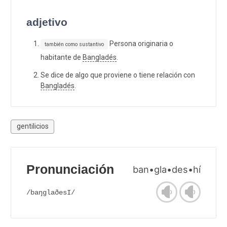
adjetivo
Persona originaria o
también como sustantivo
habitante de
Bangladés
.
Se dice de algo que proviene o tiene relación con
Bangladés
.
gentilicios
Pronunciación
ban•gla•des•hí
/baŋglaðesI/