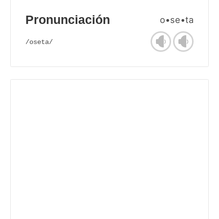
Pronunciación
o•se•ta
/oseta/