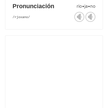
Pronunciación
rio•ja•no
/rjoxano/