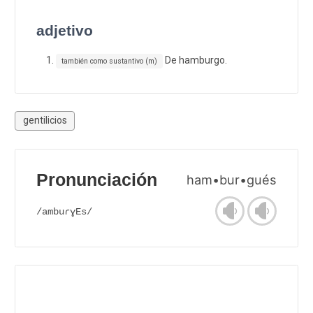
adjetivo
De hamburgo.
también como sustantivo (m)
gentilicios
Pronunciación
ham•bur•gués
/ambuɾɣEs/