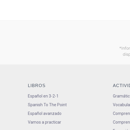
*Info
dis
LIBROS
ACTIV
Español en 3-2-1
Gramátic
Spanish To The Point
Vocabula
Español avanzado
Comprens
Vamos a practicar
Comprens