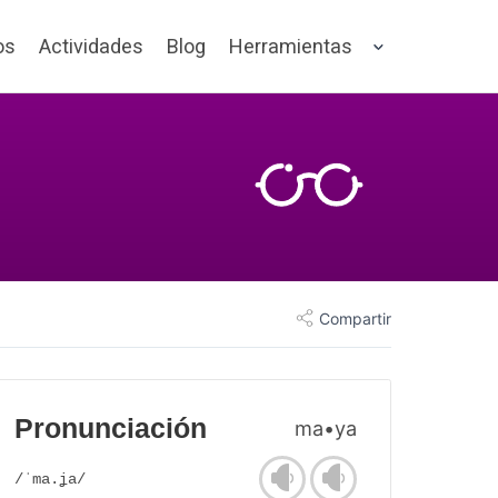
os
Actividades
Blog
Herramientas
Compartir
Pronunciación
ma•ya
/ˈma.ʝa/