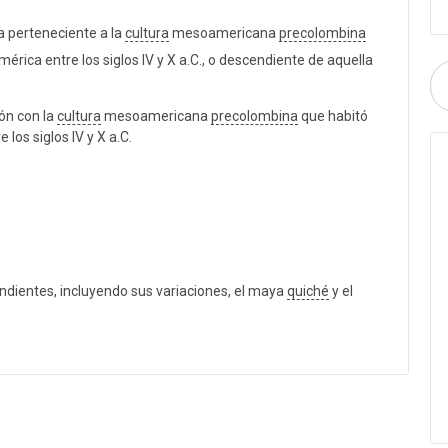
a perteneciente a la
cultura
mesoamericana
precolombina
érica entre los siglos IV y X a.C., o descendiente de aquella
ión con la
cultura
mesoamericana
precolombina
que habitó
los siglos IV y X a.C.
ndientes, incluyendo sus variaciones, el maya
quiché
y el