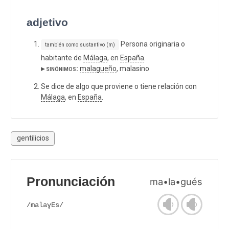
adjetivo
Persona originaria o
también como sustantivo (m)
habitante de
Málaga
, en
España
.
▸ sinónimos:
malagueño
, malasino
Se dice de algo que proviene o tiene relación con
Málaga
, en
España
.
gentilicios
Pronunciación
ma•la•gués
/malaɣEs/