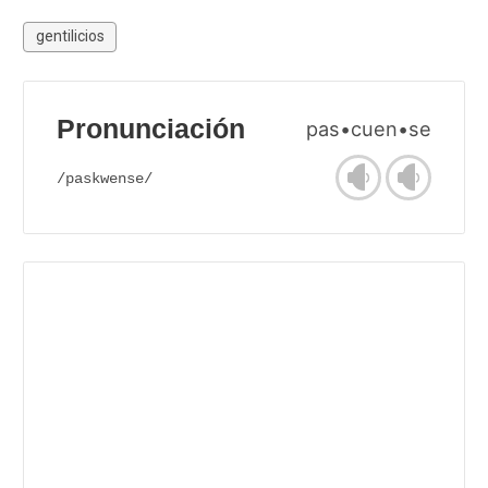
gentilicios
Pronunciación
pas•cuen•se
/paskwense/