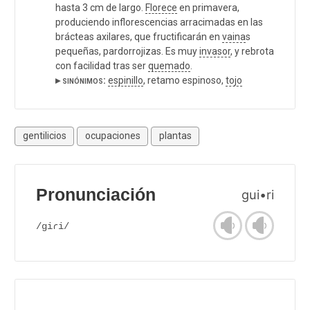
hasta 3 cm de largo.
Florece
en primavera,
produciendo inflorescencias arracimadas en las
brácteas axilares, que fructificarán en
vaina
s
pequeñas, pardorrojizas. Es muy
invasor
, y rebrota
con facilidad tras ser
quemado
.
▸ sinónimos:
espinillo
, retamo espinoso,
tojo
gentilicios
ocupaciones
plantas
Pronunciación
gui•ri
/giɾi/