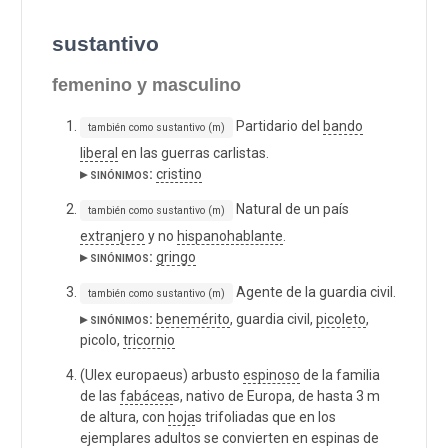
sustantivo
femenino y masculino
Partidario del
bando
también como sustantivo (m)
liberal
en las guerras carlistas.
▸ sinónimos:
cristino
Natural de un país
también como sustantivo (m)
extranjero
y no
hispanohablante
.
▸ sinónimos:
gringo
Agente de la guardia civil.
también como sustantivo (m)
▸ sinónimos:
benemérito
, guardia civil,
picoleto
,
picolo,
tricornio
(Ulex europaeus) arbusto
espinoso
de la familia
de las
fabácea
s, nativo de Europa, de hasta 3 m
de altura, con
hoja
s trifoliadas que en los
ejemplares adultos se convierten en espinas de