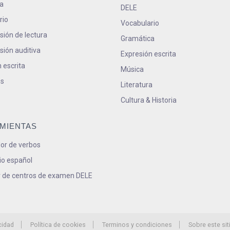
a
DELE
rio
Vocabulario
ión de lectura
Gramática
ión auditiva
Expresión escrita
 escrita
Música
s
Literatura
Cultura & Historia
MIENTAS
or de verbos
io español
 de centros de examen DELE
cidad
Política de cookies
Terminos y condiciones
Sobre este sit