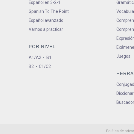
Español en 3-2-1
Gramátic
Spanish To The Point
Vocabula
Español avanzado
Comprens
Vamos a practicar
Comprens
Expresión
POR NIVEL
Exámene
Juegos
A1/A2
•
B1
B2
•
C1/C2
HERRA
Conjugad
Diccionar
Buscador
Política de priva