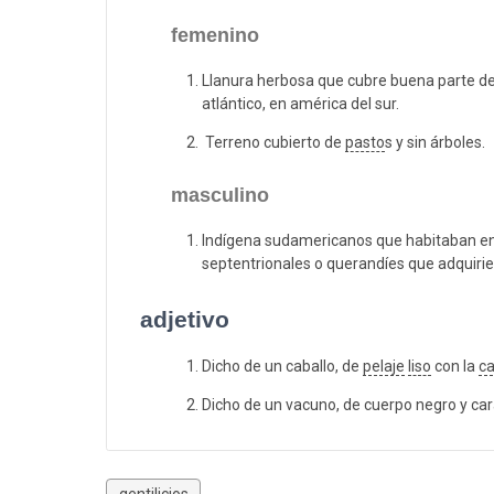
femenino
Llanura herbosa que cubre buena parte del t
atlántico, en américa del sur.
Terreno cubierto de
pasto
s y sin árboles.
masculino
Indígena sudamericanos que habitaban en
septentrionales o querandíes que adquirie
adjetivo
Dicho de un caballo, de
pelaje
liso
con la
ca
Dicho de un vacuno, de cuerpo negro y car
gentilicios