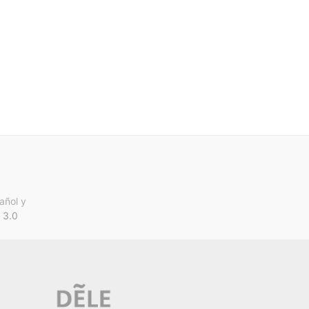
añol y
 3.0