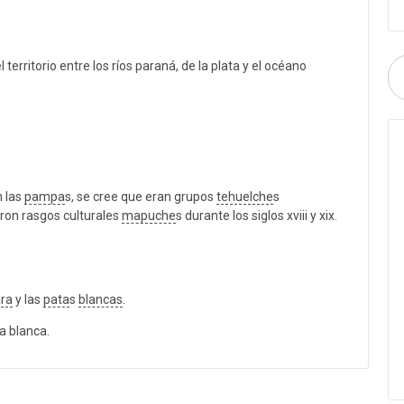
erritorio entre los ríos paraná, de la plata y el océano
 las
pampa
s, se cree que eran grupos
tehuelche
s
ron rasgos culturales
mapuche
s durante los siglos xviii y xix.
ra
y las
pata
s
blancas
.
a blanca.