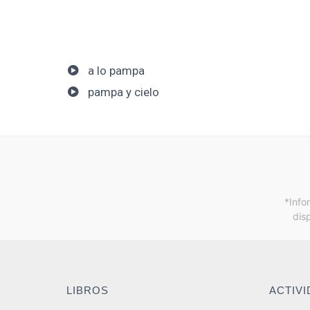
a lo pampa
pampa y cielo
*Info
dis
LIBROS
ACTIV