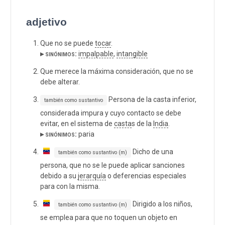
adjetivo
Que no se puede
tocar
.
▸ sinónimos:
impalpable
,
intangible
Que merece la máxima consideración, que no se
debe alterar.
Persona de la casta inferior,
también como sustantivo
considerada impura y cuyo contacto se debe
evitar, en el sistema de
casta
s de la
India
.
▸ sinónimos:
paria
Dicho de una
también como sustantivo (m)
persona, que no se le puede aplicar sanciones
debido a su
jerarquía
o deferencias especiales
para con la misma.
Dirigido a los niños,
también como sustantivo (m)
se emplea para que no toquen un objeto en