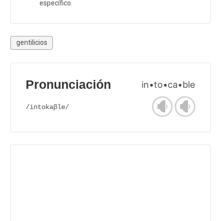
específico.
gentilicios
Pronunciación
in•to•ca•ble
/intokaβle/