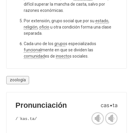
difícil superar la mancha de casta, salvo por
razones económicas.
Por extensión, grupo social que por su
estado
,
religión
,
oficio
u otra condición forma una clase
separada.
Cada uno de los
grupo
s especializados
funcional
mente en que se dividen las
comunidad
es de
insecto
s sociales.
zoología
Pronunciación
cas•ta
/ˈkas.ta/