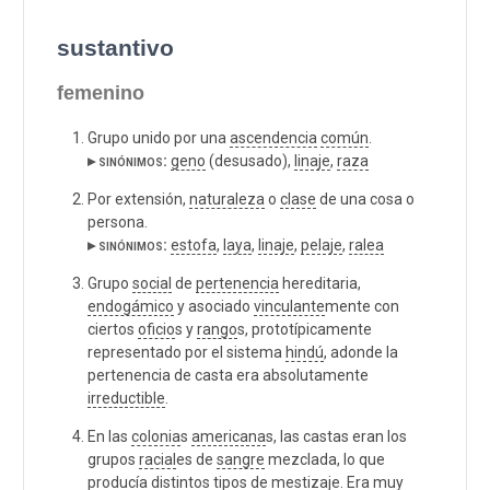
sustantivo
femenino
Grupo unido por una
ascendencia
común
.
▸ sinónimos:
geno
(desusado),
linaje
,
raza
Por extensión,
naturaleza
o
clase
de una cosa o
persona.
▸ sinónimos:
estofa
,
laya
,
linaje
,
pelaje
,
ralea
Grupo
social
de
pertenencia
hereditaria,
endogámico
y asociado
vinculante
mente con
ciertos
oficio
s y
rango
s, prototípicamente
representado por el sistema
hindú
, adonde la
pertenencia de casta era absolutamente
irreductible
.
En las
colonia
s
americana
s, las castas eran los
grupos
racial
es de
sangre
mezclada, lo que
producía distintos tipos de
mestizaje
. Era muy